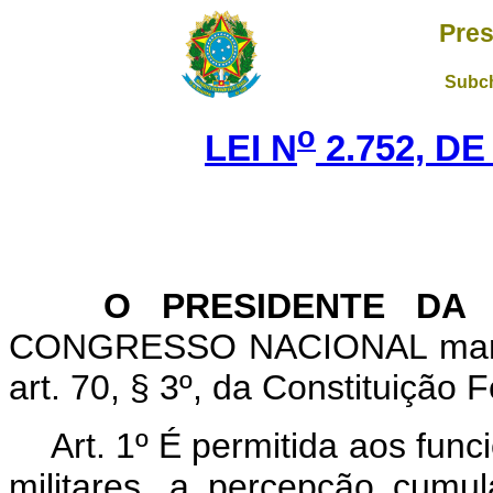
Pres
Subch
o
LEI N
2.752, DE
O PRESIDENTE DA R
CONGRESSO NACIONAL mantev
art. 70, § 3º, da Constituição F
Art
. 1º É permitida aos funci
militares, a percepção cumu