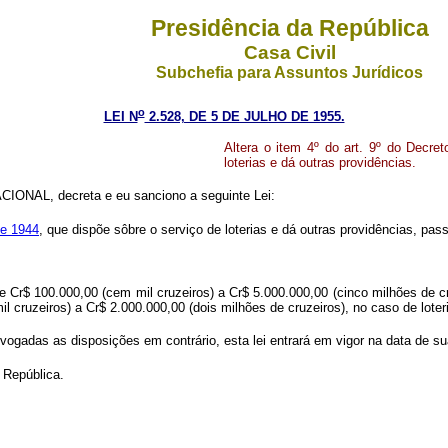
Presidência da República
Casa Civil
Subchefia para Assuntos Jurídicos
o
LEI N
2.528, DE 5 DE JULHO DE 1955.
Altera o item 4º do art. 9º do Decret
loterias e dá outras providências.
ONAL, decreta e eu sanciono a seguinte Lei:
de 1944
, que dispõe sôbre o serviço de loterias e dá outras providências, pas
Cr$ 100.000,00 (cem mil cruzeiros) a Cr$ 5.000.000,00 (cinco milhões de cru
 cruzeiros) a Cr$ 2.000.000,00 (dois milhões de cruzeiros), no caso de loter
ogadas as disposições em contrário, esta lei entrará em vigor na data de su
 República.