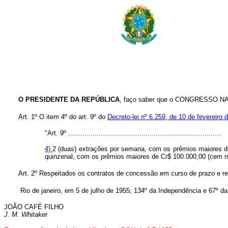
O PRESIDENTE DA REPÚBLICA
, faço saber que o CONGRESSO NACI
Art. 1º O item 4º do art. 9º do
Decreto-lei nº 6.259, de 10 de fevereiro 
"Art. 9º ...........................................................................
4)
2 (duas) extrações por semana, com os prêmios maiores de 
quinzenal, com os prêmios maiores de Cr$ 100.000,00 (cem mil
Art. 2º Respeitados os contratos de concessão em curso de prazo e rev
Rio de janeiro, em 5 de julho de 1955; 134º da Independência e 67º da
JOÃO CAFÉ FILHO
J. M. Whitaker