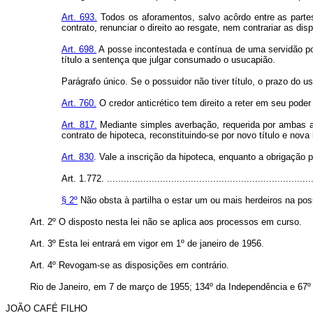
Art. 693.
Todos os aforamentos, salvo acôrdo entre as partes
contrato, renunciar o direito ao resgate, nem contrariar as di
Art. 698.
A posse incontestada e contínua de uma servidão por
título a sentença que julgar consumado o usucapião.
Parágrafo único. Se o possuidor não tiver título, o prazo do u
Art. 760.
O credor anticrético tem direito a reter em seu poder
Art. 817.
Mediante simples averbação, requerida por ambas as 
contrato de hipoteca, reconstituindo-se por novo título e nova
Art. 830
. Vale a inscrição da hipoteca, enquanto a obrigação
Art. 1.772. ...........................................................................
§ 2º
Não obsta à partilha o estar um ou mais herdeiros na poss
Art. 2º O disposto nesta lei não se aplica aos processos em curso.
Art. 3º Esta lei entrará em vigor em 1º de janeiro de 1956.
Art. 4º Revogam-se as disposições em contrário.
Rio de Janeiro, em 7 de março de 1955; 134º da Independência e 67º
JOÃO CAFÉ FILHO