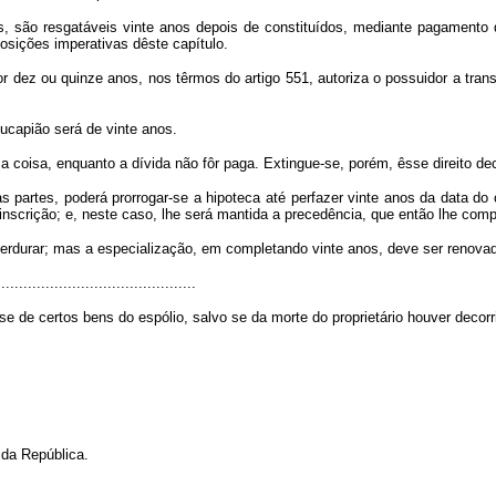
, são resgatáveis vinte anos depois de constituídos, mediante pagamento d
sposições imperativas dêste capítulo.
 dez ou quinze anos, nos têrmos do artigo 551, autoriza o possuidor a trans
sucapião será de vinte anos.
 a coisa, enquanto a dívida não fôr paga. Extingue-se, porém, êsse direito de
partes, poderá prorrogar-se a hipoteca até perfazer vinte anos da data do c
 inscrição; e, neste caso, lhe será mantida a precedência, que então lhe compe
 perdurar; mas a especialização, em completando vinte anos, deve ser renova
...........................................
e de certos bens do espólio, salvo se da morte do proprietário houver decorr
 da República.