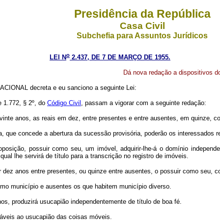
Presidência da República
Casa Civil
Subchefia para Assuntos Jurídicos
o
LEI N
2.437, DE 7 DE MARÇO DE 1955.
Dá nova redação a dispositivos do
CIONAL decreta e eu sanciono a seguinte Lei:
e 1.772, § 2º, do
Código Civil
, passam a vigorar com a seguinte redação:
nte anos, as reais em dez, entre presentes e entre ausentes, em quinze, co
 que concede a abertura da sucessão provisória, poderão os interessados re
posição, possuir como seu, um imóvel, adquirir-lhe-á o domínio independe
ual lhe servirá de título para a transcrição no registro de imóveis.
 dez anos entre presentes, ou quinze entre ausentes, o possuir como seu, co
mo município e ausentes os que habitem município diverso.
os, produzirá usucapião independentemente de título de boa fé.
cáveis ao usucapião das coisas móveis.