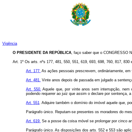
Vigência
O PRESIDENTE DA REPÚBLICA
, faço saber que o CONGRESSO NA
Art. 1º Os arts. nºs 177, 481, 550, 551, 619, 693, 698, 760, 817, 830 
Art. 177.
As ações pessoais prescrevem, ordinàriamente, em vi
Art. 481.
Vinte anos depois de passada em julgado a sentença,
Art. 550.
Aquele que, por vinte anos sem interrupção, nem o
podendo requerer ao juiz que assim o declare por sentença, a q
Art. 551
. Adquire também o domínio do imóvel aquele que, por
Parágrafo único. Reputam-se presentes os moradores do mes
Art. 619.
Se a posse da coisa móvel se prolongar por cinco an
Parágrafo único. As disposições dos arts. 552 e 553 são apli