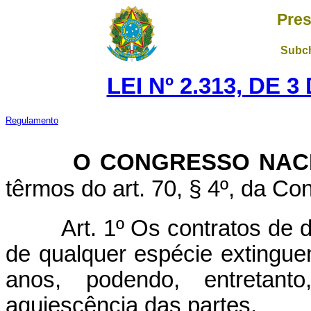
Pres
Subch
LEI Nº 2.313, DE 
Regulamento
O CONGRESSO NAC
têrmos do art. 70, § 4º, da Con
Art
. 1º Os contratos de 
de qualquer espécie extingue
anos, podendo, entretant
aquiescência das partes.