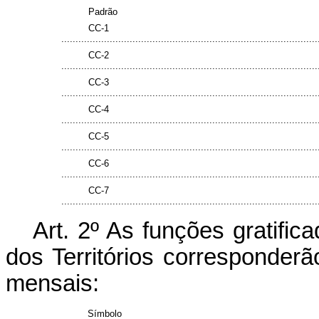
Padrão
CC-1
..........................................................................................
CC-2
..........................................................................................
CC-3
..........................................................................................
CC-4
..........................................................................................
CC-5
..........................................................................................
CC-6
..........................................................................................
CC-7
..........................................................................................
Art. 2º As funções gratifi
dos Territórios corresponder
mensais:
Símbolo