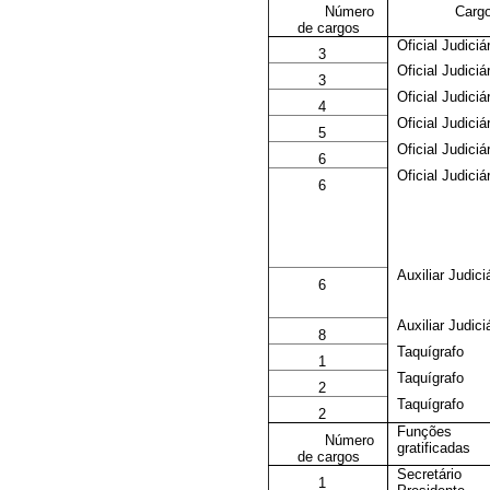
Número
Carg
de cargos
Oficial Judiciár
3
Oficial Judiciár
3
Oficial Judiciár
4
Oficial Judiciár
5
Oficial Judiciár
6
Oficial Judiciár
6
Auxiliar Judici
6
Auxiliar Judici
8
Taquígrafo
1
Taquígrafo
2
Taquígrafo
2
Funções
Número
gratificadas
de cargos
Secretário
1