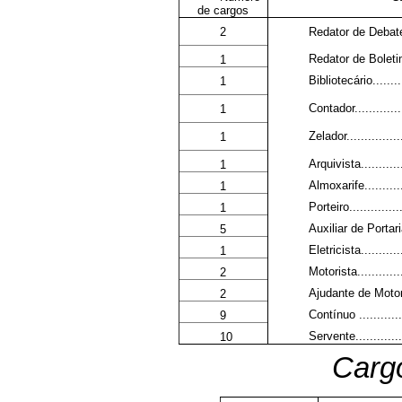
de cargos
2
Redator de Debates..
Redator de Boletim E
1
Bibliotecário..........
1
Contador...............
1
Zelador.................
1
Arquivista.............
1
Almoxarife.............
1
Porteiro................
1
Auxiliar de Portaria..
5
Eletricista.............
1
Motorista..............
2
Ajudante de Motorist
2
Contínuo ..............
9
Servente...............
10
Cargo