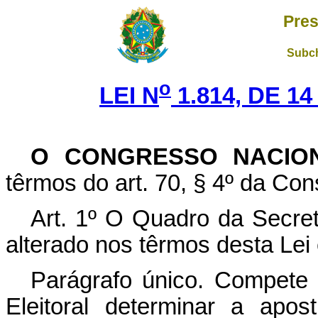
Pres
Subch
o
LEI N
1.814, DE 1
O CONGRESSO NACIO
têrmos do art. 70, § 4º da Cons
Art. 1º O Quadro da Secreta
alterado nos têrmos desta Lei
Parágrafo único. Compete 
Eleitoral determinar a apo