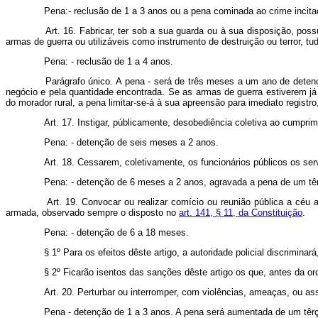
Pena:- reclusão de 1 a 3 anos ou a pena cominada ao crime incit
Art. 16. Fabricar, ter sob a sua guarda ou à sua disposição, poss
armas de guerra ou utilizáveis como instrumento de destruição ou terror, t
Pena: - reclusão de 1 a 4 anos.
Parágrafo único. A pena - será de três meses a um ano de detenç
negócio e pela quantidade encontrada. Se as armas de guerra estiverem já
do morador rural, a pena limitar-se-á à sua apreensão para imediato regist
Art. 17. Instigar, públicamente, desobediência coletiva ao cumprim
Pena: - detenção de seis meses a 2 anos.
Art. 18. Cessarem, coletivamente, os funcionários públicos os serv
Pena: - detenção de 6 meses a 2 anos, agravada a pena de um têrço
Art. 19. Convocar ou realizar comício ou reunião pública a céu
armada, observado sempre o disposto no
art. 141, § 11, da Constituição
.
Pena: - detenção de 6 a 18 meses.
§ 1º Para os efeitos dêste artigo, a autoridade policial discrimin
§ 2º Ficarão isentos das sanções dêste artigo os que, antes da or
Art. 20. Perturbar ou interromper, com violências, ameaças, ou as
Pena - detenção de 1 a 3 anos. A pena será aumentada de um têrço 