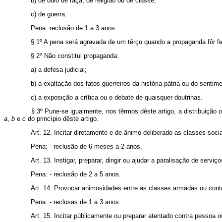
b) de ódio de raça, de religião ou de classe;
c) de guerra.
Pena: reclusão de 1 a 3 anos.
§ 1º A pena será agravada de um têrço quando a propaganda fôr feit
§ 2º Não constitui propaganda:
a) a defesa judicial;
b) a exaltação dos fatos guerreiros da história pátria ou do sent
c) a exposição a crítica ou o debate de quaisquer doutrinas.
§ 3º Pune-se igualmente, nos têrmos dêste artigo, a distribuição
a
,
b
e
c
do princípio dêste artigo.
Art. 12. Incitar diretamente e de ânimo deliberado as classes sociai
Pena: - reclusão de 6 meses a 2 anos.
Art. 13. Instigar, preparar, dirigir ou ajudar a paralisação de serv
Pena: - reclusão de 2 a 5 anos.
Art. 14. Provocar animosidades entre as classes armadas ou contra
Pena: - reclusas de 1 a 3 anos.
Art. 15. Incitar pùblicamente ou preparar atentado contra pessoa ou