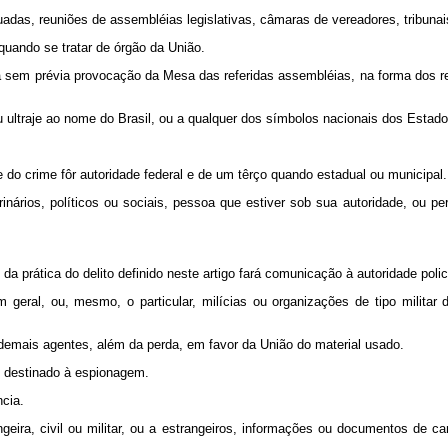
adas, reuniões de assembléias legislativas, câmaras de vereadores, tribunais
uando se tratar de órgão da União.
rá sem prévia provocação da Mesa das referidas assembléias, na forma dos re
ou ultraje ao nome do Brasil, ou a qualquer dos símbolos nacionais dos Estad
do crime fôr autoridade federal e de um têrço quando estadual ou municipal.
utrinários, políticos ou sociais, pessoa que estiver sob sua autoridade, ou
prática do delito definido neste artigo fará comunicação à autoridade policial
m geral, ou, mesmo, o particular, milícias ou organizações de tipo milit
demais agentes, além da perda, em favor da União do material usado.
to destinado à espionagem.
ncia.
eira, civil ou militar, ou a estrangeiros, informações ou documentos de ca