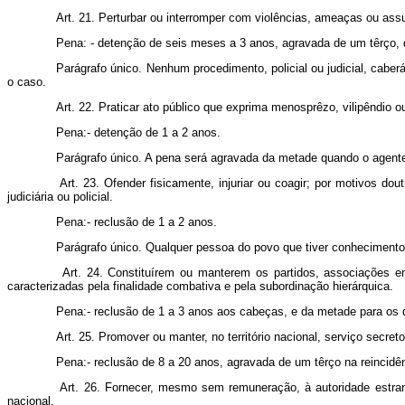
Art. 21. Perturbar ou interromper com violências, ameaças ou assu
Pena: - detenção de seis meses a 3 anos, agravada de um têrço, q
Parágrafo único. Nenhum procedimento, policial ou judicial, cabe
o caso.
Art. 22. Praticar ato público que exprima menosprêzo, vilipêndio 
Pena:- detenção de 1 a 2 anos.
Parágrafo único. A pena será agravada da metade quando o agente 
Art. 23. Ofender fisicamente, injuriar ou coagir; por motivos do
judiciária ou policial.
Pena:- reclusão de 1 a 2 anos.
Parágrafo único. Qualquer pessoa do povo que tiver conhecimento da 
Art. 24. Constituírem ou manterem os partidos, associações e
caracterizadas pela finalidade combativa e pela subordinação hierárquica.
Pena:- reclusão de 1 a 3 anos aos cabeças, e da metade para os 
Art. 25. Promover ou manter, no território nacional, serviço secre
Pena:- reclusão de 8 a 20 anos, agravada de um têrço na reincidê
Art. 26. Fornecer, mesmo sem remuneração, à autoridade estrang
nacional.