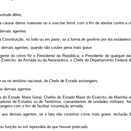
virtude dêles;
 causar danos materiais ou a suscitar terror, com o fim de atentar contra a 
 demais agentes.
 a Constituição, no todo ou em parte, ou a forma de govêrno por ela estabelec
s demais agentes, quando não couber pena mais grave.
gente do crime fôr o Presidente da República, o Presidente de qualquer d
 Exército, da Armada ou da Aeronáutica, o Chefe do Departamento Federal d
ou no território nacional, de Chefe de Estado estrangeiro.
os demais agentes.
es do Estado Maior Geral, Chefes do Estado Maior do Exército, da Marinha 
res de Estados ou de Territórios, comandantes de unidades militares, feder
rangeiro com o fim de facilitar insurreição armada.
 aos demais agentes, se o fato não constituir crime mais grave; reclusão
 ou função ou em represália do que houver praticado.