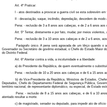
Art. 4º Praticar:
I - atos destinados a provocar a guerra civil se esta sobrevém em 
II - devastação, saque, incêndio, depredação, desordem de modo a
Pena: - reclusão de 3 a 8 anos aos cabeças, e de 2 a 6 anos aos
Art. 5º Tentar, diretamente e por fato, mudar, por meios violentos,
Pena: - reclusão de 3 a 10 anos aos cabeças e de 2 a 6 anos, ao
Parágrafo único. A pena será agravada de um têrço quando o a
Governador ou Secretário de govêrno estadual, o Chefe do Estado Maior do
do Distrito Federal.
Art. 6º Atentar contra a vida, a incolumidade e a liberdade:
a) do Presidente da República, de quem eventualmente o substituir 
Pena: - reclusão de 10 a 20 anos aos cabeças e de 6 a 15 anos a
b) do Vice-Presidente da República, Ministros de Estados, Chef
Deputados, Chefe do Departamento Federal de Segurança Pública, Governado
território nacional, de representante diplomático, ou especial, de Estado est
Pena: - reclusão de 8 a 15 anos aos cabeças, e de 6 a 10 anos
atentado resultar a morte.
c) de magistrado, senador ou deputado, para impedir ato de ofício