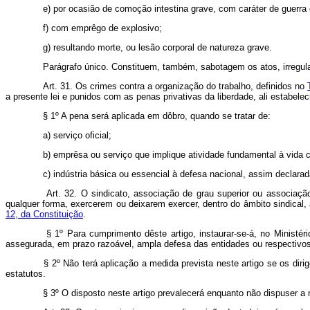
e) por ocasião de comoção intestina grave, com caráter de guerra c
f) com emprêgo de explosivo;
g) resultando morte, ou lesão corporal de natureza grave.
Parágrafo único. Constituem, também, sabotagem os atos, irregula
Art. 31. Os crimes contra a organização do trabalho, definidos no
a presente lei e punidos com as penas privativas da liberdade, ali estabel
§ 1º A pena será aplicada em dôbro, quando se tratar de:
a) serviço oficial;
b) emprêsa ou serviço que implique atividade fundamental à vida co
c) indústria básica ou essencial à defesa nacional, assim declarad
Art. 32. O sindicato, associação de grau superior ou associaçã
qualquer forma, exercerem ou deixarem exercer, dentro do âmbito sindical,
12, da Constituição
.
§ 1º Para cumprimento dêste artigo, instaurar-se-á, no Ministér
assegurada, em prazo razoável, ampla defesa das entidades ou respectivos
§ 2º Não terá aplicação a medida prevista neste artigo se os dir
estatutos.
§ 3º O disposto neste artigo prevalecerá enquanto não dispuser a re