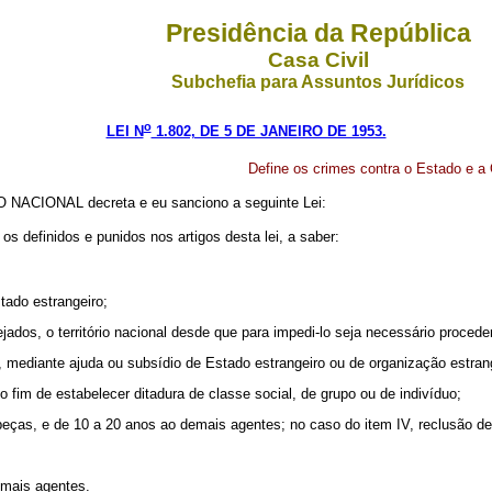
Presidência da República
Casa Civil
Subchefia para Assuntos Jurídicos
o
LEI N
1.802, DE 5 DE JANEIRO DE 1953.
Define os crimes contra o Estado e a 
NACIONAL decreta e eu sanciono a seguinte Lei:
os definidos e punidos nos artigos desta lei, a saber:
stado estrangeiro;
dos, o território nacional desde que para impedi-lo seja necessário procede
o, mediante ajuda ou subsídio de Estado estrangeiro ou de organização estrang
 o fim de estabelecer ditadura de classe social, de grupo ou de indivíduo;
cabeças, e de 10 a 20 anos ao demais agentes; no caso do item IV, reclusão 
emais agentes.