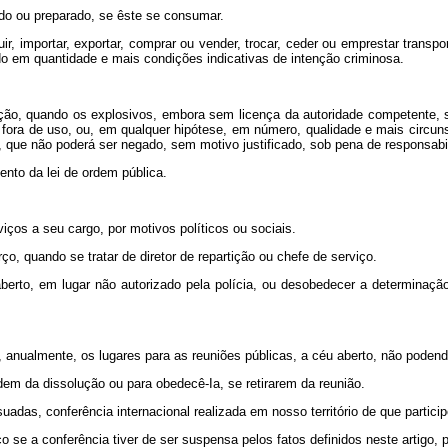
ado ou preparado, se êste se consumar.
uir, importar, exportar, comprar ou vender, trocar, ceder ou emprestar trans
udo em quantidade e mais condições indicativas de intenção criminosa.
ão, quando os explosivos, embora sem licença da autoridade competente, se d
 fora de uso, ou, em qualquer hipótese, em número, qualidade e mais circuns
ro, que não poderá ser negado, sem motivo justificado, sob pena de responsab
ento da lei de ordem pública.
iços a seu cargo, por motivos políticos ou sociais.
, quando se tratar de diretor de repartição ou chefe de serviço.
 aberto, em lugar não autorizado pela polícia, ou desobedecer a determina
ará, anualmente, os lugares para as reuniões públicas, a céu aberto, não pode
dem da dissolução ou para obedecê-Ia, se retirarem da reunião.
suadas, conferência internacional realizada em nosso território de que parti
se a conferência tiver de ser suspensa pelos fatos definidos neste artigo, 