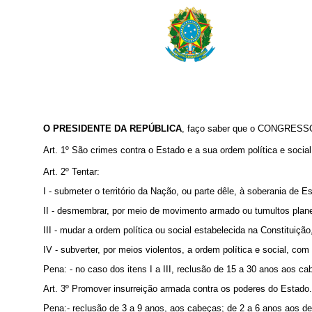
O PRESIDENTE DA REPÚBLICA
, faço saber que o CONGRESSO 
Art. 1º São crimes contra o Estado e a sua ordem política e social 
Art. 2º Tentar:
I - submeter o território da Nação, ou parte dêle, à soberania de E
II - desmembrar, por meio de movimento armado ou tumultos planeja
III - mudar a ordem política ou social estabelecida na Constituiçã
IV - subverter, por meios violentos, a ordem política e social, com
Pena: - no caso dos itens I a III, reclusão de 15 a 30 anos aos 
Art. 3º Promover insurreição armada contra os poderes do Estado.
Pena:- reclusão de 3 a 9 anos, aos cabeças; de 2 a 6 anos aos d