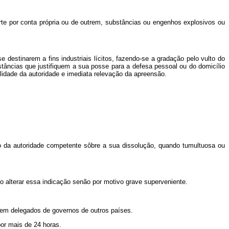
porte por conta própria ou de outrem, substâncias ou engenhos explosivos ou
estinarem a fins industriais lícitos, fazendo-se a gradação pelo vulto do
tâncias que justifiquem a sua posse para a defesa pessoal ou do domicílio
ilidade da autoridade e imediata relevação da apreensão.
ção da autoridade competente sôbre a sua dissolução, quando tumultuosa ou
ndo alterar essa indicação senão por motivo grave superveniente.
cipem delegados de governos de outros países.
por mais de 24 horas.