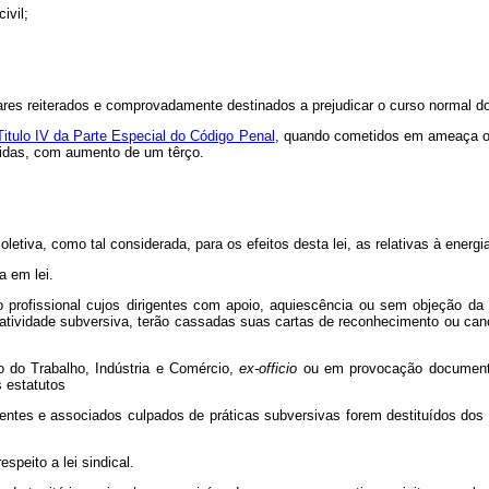
ivil;
res reiterados e comprovadamente destinados a prejudicar o curso normal do 
Titulo IV da Parte Especial do Código Penal
, quando cometidos em ameaça ou
ecidas, com aumento de um têrço.
letiva, como tal considerada, para os efeitos desta lei, as relativas à energi
a em lei.
o profissional cujos dirigentes com apoio, aquiescência ou sem objeção da 
 atividade subversiva, terão cassadas suas cartas de reconhecimento ou can
io do Trabalho, Indústria e Comércio,
ex-officio
ou em provocação documenta
 estatutos
igentes e associados culpados de práticas subversivas forem destituídos do
speito a lei sindical.