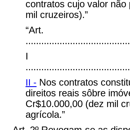
contratos cujo valor não
mil cruzeiros).”
“Art
........................................
I
........................................
II -
Nos contratos constit
direitos reais sôbre imóv
Cr$10.000,00 (dez mil cr
agrícola.”