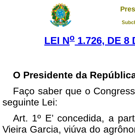
Pres
Subch
o
LEI N
1.726, DE 
O Presidente da República
Faço saber que o Congresso
seguinte Lei:
Art. 1º E’ concedida, a par
Vieira Garcia, viúva do agrôn