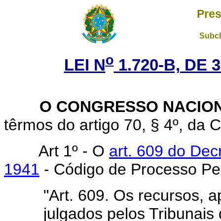
Pres
Subch
o
LEI N
1.720-B, DE
O CONGRESSO NACIO
têrmos do artigo 70, § 4º, da C
Art 1º - O
art. 609 do Decr
1941
- Código de Processo Pen
"Art. 609. Os recursos,
julgados pelos Tribunais