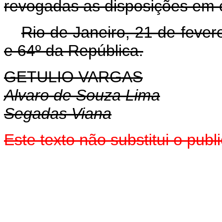
revogadas as disposições em c
Rio de Janeiro, 21 de fever
e 64º da República.
GETULIO VARGAS
Alvaro de Souza Lima
Segadas Viana
Este texto não substitui o pu