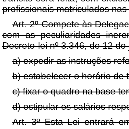
profissionais matriculados nas
Art. 2º Compete às Delegac
com as peculiaridades iner
Decreto-lei nº 3.346, de 12 de
a) expedir as instruções ref
b) estabelecer o horário de 
c) fixar o quadro na base ter
d) estipular os salários resp
Art. 3º Esta Lei entrará e