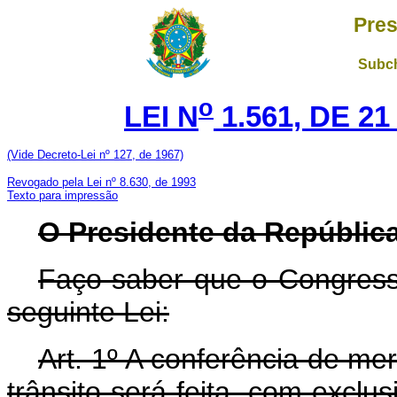
Pres
Subch
o
LEI N
1.561, DE 2
(Vide Decreto-Lei nº 127, de 1967)
Revogado pela Lei nº 8.630, de 1993
Texto para impressão
O Presidente da República
Faço saber que o Congress
seguinte Lei:
Art. 1º A conferência de me
trânsito será feita, com exclu