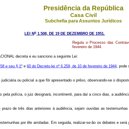
Presidência da República
Casa Civil
Subchefia para Assuntos Jurídicos
o
LEI N
1.508, DE 19 DE DEZEMBRO DE 1951.
Regula o Processo das Contrave
fevereiro de 1944.
ONAL decreta e eu sanciono a seguinte Lei:
 58 e seu § 1º
e
60 do Decreto-lei nº 6.259, de 10 de fevereiro de 1944
, pode 
 judiciária ou policial a que fôr apresentado o prêso, observando-se o dispos
o pela polícia, o juiz designará, incontinenti, para daí a cinco dias, a audiên
do prazo de três dias anteriores à audiência, sejam ouvidas as testemunhas
 testemunhas por êle arroladas. Em seguida, realizar-se-ão os debates e será