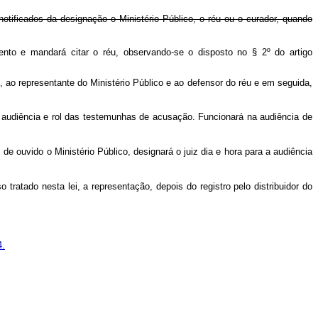
 notificados da designação o Ministério Público, o réu ou o curador, quando
mento e mandará citar o réu, observando-se o disposto no § 2º do artigo
, ao representante do Ministério Público e ao defensor do réu e em seguida,
 audiência e rol das testemunhas de acusação. Funcionará na audiência de
de ouvido o Ministério Público, designará o juiz dia e hora para a audiência
o tratado nesta lei, a representação, depois do registro pelo distribuidor do
4.