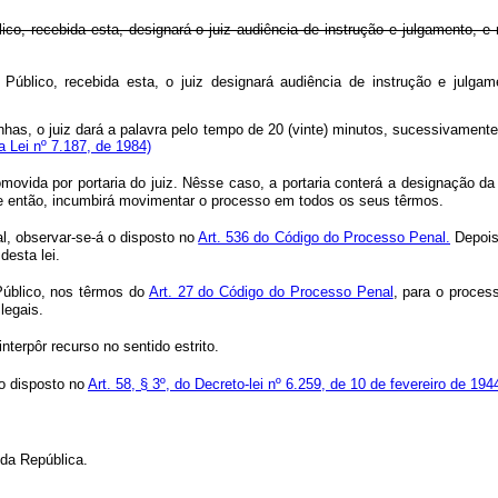
ico, recebida esta, designará o juiz audiência de instrução e julgamento, e
 Público, recebida esta, o juiz designará audiência de instrução e julga
unhas, o juiz dará a palavra pelo tempo de 20 (vinte) minutos, sucessivamente
la Lei nº 7.187, de 1984)
ovida por portaria do juiz. Nêsse caso, a portaria conterá a designação da
sde então, incumbirá movimentar o processo em todos os seus têrmos.
ial, observar-se-á o disposto no
Art. 536 do Código do Processo Penal.
Depois 
desta lei.
 Público, nos têrmos do
Art. 27 do Código do Processo Penal
, para o process
legais.
nterpôr recurso no sentido estrito.
 o disposto no
Art. 58, § 3º, do Decreto-lei nº 6.259, de 10 de fevereiro de 194
 da República.