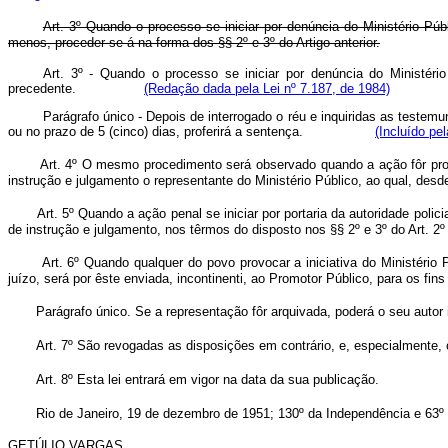
Art. 3º Quando o processo se iniciar por denúncia do Ministério Públ
menos, proceder-se-á na forma dos §§ 2º e 3º do Artigo anterior.
Art. 3º - Quando o processo se iniciar por denúncia do Ministério
precedente.
(Redação dada pela Lei nº 7.187, de 1984)
Parágrafo único - Depois de interrogado o réu e inquiridas as testem
ou no prazo de 5 (cinco) dias, proferirá a sentença.
(Incluído pe
Art. 4º O mesmo procedimento será observado quando a ação fôr prom
instrução e julgamento o representante do Ministério Público, ao qual, de
Art. 5º Quando a ação penal se iniciar por portaria da autoridade polic
de instrução e julgamento, nos têrmos do disposto nos §§ 2º e 3º do Art. 2º 
Art. 6º Quando qualquer do povo provocar a iniciativa do Ministério
juízo, será por êste enviada, incontinenti, ao Promotor Público, para os fins 
Parágrafo único. Se a representação fôr arquivada, poderá o seu autor i
Art. 7º São revogadas as disposições em contrário, e, especialmente,
Art. 8º Esta lei entrará em vigor na data da sua publicação.
Rio de Janeiro, 19 de dezembro de 1951; 130º da Independência e 63º
GETÚLIO VARGAS