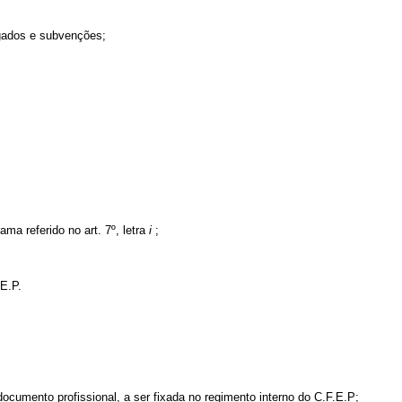
ados e subvenções;
a referido no art. 7º, letra
i
;
E.P.
ocumento profissional, a ser fixada no regimento interno do C.F.E.P;