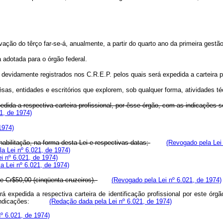
ção do têrço far-se-á, anualmente, a partir do quarto ano da primeira gestão
adotada para o órgão federal.
 devidamente registrados nos C.R.E.P. pelos quais será expedida a carteira pr
 entidades e escritórios que explorem, sob qualquer forma, atividades té
pedida a respectiva carteira profissional, por êsse órgão, com as indicações 
1, de 1974)
1974)
litação, na forma desta Lei e respectivas datas;
(Revogado pela Lei 
a Lei nº 6.021, de 1974)
i nº 6.021, de 1974)
a Lei nº 6.021, de 1974)
e Cr$50,00 (cinqüenta cruzeiros).
(Revogado pela Lei nº 6.021, de 1974)
á expedida a respectiva carteira de identificação profissional por este órg
intes indicações:
(Redação dada pela Lei nº 6.021, de 1974)
º 6.021, de 1974)