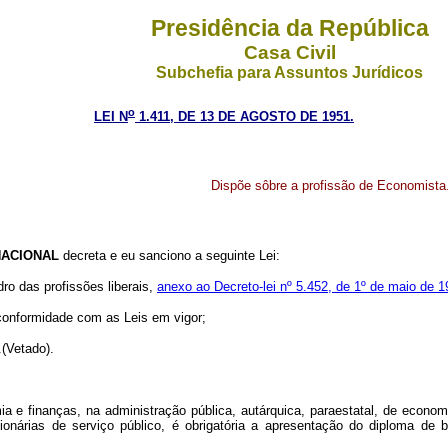
Presidência da República
Casa Civil
Subchefia para Assuntos Jurídicos
o
LEI N
1.411, DE 13 DE AGOSTO DE 1951.
Dispõe sôbre a profissão de Economista
ACIONAL
decreta e eu sanciono a seguinte Lei:
ro das profissões liberais,
anexo ao Decreto-lei nº 5.452, de 1º de maio de 
nformidade com as Leis em vigor;
(Vetado).
a e finanças, na administração pública, autárquica, paraestatal, de econo
árias de serviço público, é obrigatória a apresentação do diploma de bac