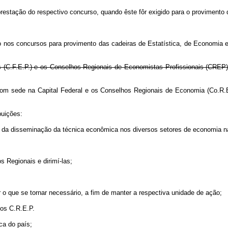
tação do respectivo concurso, quando êste fôr exigido para o provimento
o nos concursos para provimento das cadeiras de Estatística, de Economia e
s (C.F.E.P.) e os Conselhos Regionais de Economistas Profissionais (CREP)
com sede na Capital Federal e os Conselhos Regionais de Economia (Co.R.
buições:
s da disseminação da técnica econômica nos diversos setores de economia n
 Regionais e dirimí-las;
 o que se tornar necessário, a fim de manter a respectiva unidade de ação;
los C.R.E.P.
ca do país;