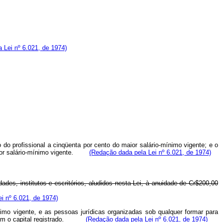
 Lei nº 6.021, de 1974)
o do profissional a cinqüenta por cento do maior salário-mínimo vigente; e o
o maior salário-mínimo vigente.
(Redação dada pela Lei nº 6.021, de 1974)
des, institutos e escritórios, aludidos nesta Lei, à anuidade de Cr$200,00
i nº 6.021, de 1974)
nimo vigente, e as pessoas jurídicas organizadas sob qualquer formar para
rdo com o capital registrado.
(Redação dada pela Lei nº 6.021, de 1974)