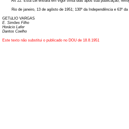
Art 22. Esta Lei entrará em vigor trinta dias após sua publicação, rev
Rio de janeiro, 13 de agôsto de 1951; 130º da Independência e 63º da 
GETúLIO VARGAS
E. Simões Filho
Horácio Lafer
Dantos Coelho
Este texto não substitui o publicado no DOU de 18.8.1951