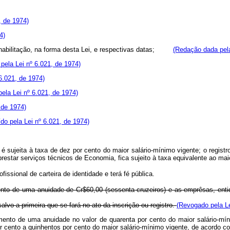
, de 1974)
4)
 habilitação, na forma desta Lei, e respectivas datas;
(Redação dada pela
pela Lei nº 6.021, de 1974)
6.021, de 1974)
ela Lei nº 6.021, de 1974)
 de 1974)
ído pela Lei nº 6.021, de 1974)
l é sujeita à taxa de dez por cento do maior salário-mínimo vigente; o registr
ra prestar serviços técnicos de Economia, fica sujeito à taxa equivalente a
ofissional de carteira de identidade e terá fé pública.
mento de uma anuidade de Cr$60,00 (sessenta cruzeiros) e as emprêsas, entida
lvo a primeira que se fará no ato da inscrição ou registro.
(Revogado pela Le
gamento de uma anuidade no valor de quarenta por cento do maior salário-mí
por cento a quinhentos por cento do maior salário-mínimo vigente, de aco