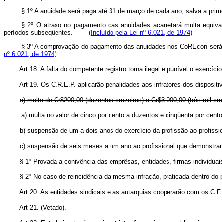
§ 1º A anuidade será paga até 31 de março de cada ano, salva a pri
§ 2º O atraso no pagamento das anuidades acarretará multa equivale
períodos subseqüentes.
(Incluído pela Lei nº 6.021, de 1974)
§ 3º A comprovação do pagamento das anuidades nos CoREcon será 
nº 6.021, de 1974)
Art 18. A falta do competente registro torna ilegal e punível o exercíc
Art 19. Os C.R.E.P. aplicarão penalidades aos infratores dos dispositi
a) multa de Cr$200,00 (duzentos cruzeiros) a Cr$3.000,00 (três mil cruz
a) multa no valor de cinco por cento a duzentos e cinqüenta por 
b) suspensão de um a dois anos do exercício da profissão ao profissio
c) suspensão de seis meses a um ano ao profissional que demonstrar 
§ 1º Provada a conivência das emprêsas, entidades, firmas individuai
§ 2º No caso de reincidência da mesma infração, praticada dentro do 
Art 20. As entidades sindicais e as autarquias cooperarão com os C.
Art 21. (Vetado).