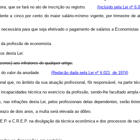
meira, que se fará no ato de inscrição ou registro.
(Incluído pela Lei nº 6.
nte a cinco por cento do maior salário-mínimo vigente, por trimestre de at
necessária para que seja efetivado o pagamento de salários a Economis
io da profissão de economista.
vos desta Lei:
eiros) aos infratores de qualquer artigo;
cento do valor da anuidade.
(Redação dada pela Lei nº 6.021, de 1974)
nal que, no âmbito da sua atuação profissional, fôr responsável, na parte té
incapacidades técnica no exercício da profissão, sendo-lhe facultado ampla 
s, nas infrações desta Lei, pelos profissionais delas dependentes, serão êst
prazo de dois anos, a multa será elevada ao dôbro.
F.E.P. e C.R.E.P. na divulgação da técnica econômica e dos processos de rac