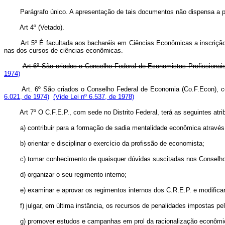
Parágrafo único. A apresentação de tais documentos não dispensa a pres
Art 4º (Vetado).
Art 5º É facultada aos bacharéis em Ciências Econômicas a inscriçã
nas dos cursos de ciências econômicas.
Art 6º São criados o Conselho Federal de Economistas Profissionai
1974)
Art. 6º São criados o Conselho Federal de Economia (Co.F.Econ), 
6.021, de 1974)
(Vide Lei nº 6.537, de 1978)
Art 7º O C.F.E.P., com sede no Distrito Federal, terá as seguintes atri
a) contribuir para a formação de sadia mentalidade econômica atravé
b) orientar e disciplinar o exercício da profissão de economista;
c) tomar conhecimento de quaisquer dúvidas suscitadas nos Conselhos
d) organizar o seu regimento interno;
e) examinar e aprovar os regimentos internos dos C.R.E.P. e modificar
f) julgar, em última instância, os recursos de penalidades impostas pe
g) promover estudos e campanhas em prol da racionalização econômi