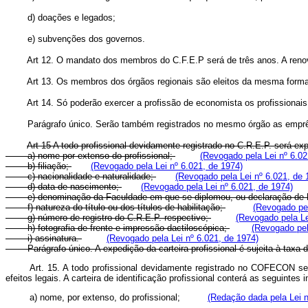
d) doações e legados;
e) subvenções dos governos.
Art 12. O mandato dos membros do C.F.E.P será de três anos. A renova
Art 13. Os membros dos órgãos regionais são eleitos da mesma forma 
Art 14. Só poderão exercer a profissão de economista os profissionais
Parágrafo único. Serão também registrados no mesmo órgão as emprêsas,
Art 15 A todo profissional devidamente registrado no C.R.E.P. será ex
a) nome por extenso do profissional;
(Revogado pela Lei nº 6.02
b) filiação;
(Revogado pela Lei nº 6.021, de 1974)
c) nacionalidade e naturalidade;
(Revogado pela Lei nº 6.021, de 
d) data de nascimento;
(Revogado pela Lei nº 6.021, de 1974)
e) denominação da Faculdade em que se diplomou, ou declaração de habi
f) natureza do título ou dos títulos de habilitação;
(Revogado pel
g) número de registro do C.R.E.P. respectivo;
(Revogado pela Le
h) fotografia de frente e impressão dactiloscópica;
(Revogado pel
i) assinatura.
(Revogado pela Lei nº 6.021, de 1974)
Parágrafo único. A expedição da carteira profissional é sujeita à taxa d
Art. 15. A todo profissional devidamente registrado no
COFECON
ser
efeitos legais. A carteira de identificação profissional conterá as segu
a) nome, por extenso, do profissional;
(Redação dada pela Lei n