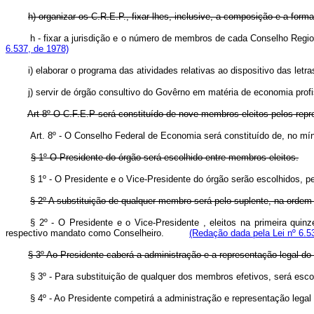
h) organizar os C.R.E.P., fixar-lhes, inclusive, a composição e a for
h - fixar a jurisdição e o número de membros de cada Conselho Regi
6.537, de 1978)
i) elaborar o programa das atividades relativas ao dispositivo das letr
j) servir de órgão consultivo do Govêrno em matéria de economia profi
Art 8º O C.F.E.P será constituído de nove membros eleitos pelos repr
Art. 8º - O Conselho Federal de Economia será constituído de, no
§ 1º O Presidente do órgão será escolhido entre membros eleitos.
§ 1º - O Presidente e o Vice-Presidente do órgão serão escolhidos, p
§ 2º A substituição de qualquer membro será pelo suplente, na ordem
§ 2º - O Presidente e o Vice-Presidente , eleitos na primeira qui
respectivo mandato como Conselheiro.
(Redação dada pela Lei nº 6.5
§ 3º Ao Presidente caberá a administração e a representação legal do
§ 3º - Para substituição de qualquer dos membros efetivos, será e
§ 4º - Ao Presidente competirá a administração e representação 