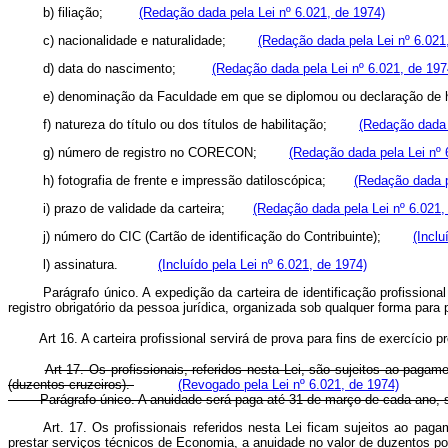
b) filiação;
(Redação dada pela Lei nº 6.021, de 1974)
c) nacionalidade e naturalidade;
(Redação dada pela Lei nº 6.021
d) data do nascimento;
(Redação dada pela Lei nº 6.021, de 197
e) denominação da Faculdade em que se diplomou ou declaração de
f) natureza do título ou dos títulos de habilitação;
(Redação dada 
g) número de registro no
CORECON;
(Redação dada pela Lei nº 
h) fotografia de frente e impressão datiloscópica;
(Redação dada p
i) prazo de validade da carteira;
(Redação dada pela Lei nº 6.021,
j) número do CIC (Cartão de identificação do Contribuinte);
(Inclu
l) assinatura.
(Incluído pela Lei nº 6.021, de 1974)
Parágrafo único. A expedição da carteira de identificação profissiona
registro obrigatório da pessoa jurídica, organizada sob qualquer forma pa
Art 16. A carteira profissional servirá de prova para fins de exercício pr
Art 17. Os profissionais, referidos nesta Lei, são sujeitos ao paga
(duzentos cruzeiros).
(Revogado pela Lei nº 6.021, de 1974)
Parágrafo único. A anuidade será paga até 31 de março de cada ano, sa
Art. 17. Os profissionais referidos nesta Lei ficam sujeitos ao pa
prestar serviços técnicos de Economia, a anuidade no valor de duzentos 