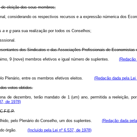
ma de eleição dos seus membros;
onal, considerando os respectivos recursos e a expressão númerica dos Eco
as
a
e
g
para sua realização por todos os Conselhos;
sssional.
esentantes dos Sindicatos e das Associações Profissionais de Economistas do
 mínimo, 9 (nove) membros efetivos e igual número de suplentes.
(Redação 
elo Plenário, entre os membros efetivos eleitos.
(Redação dada pela Lei 
 dos votos obtidos.
nzena de dezembro, terão mandato de 1 (um) ano, permitida a reeleição, p
37, de 1978)
 C.F.E.P.
scolhido, pelo Plenário do Conselho, um dos suplentes.
(Redação dada pela 
legal do órgão.
(Incluído pela Lei nº 6.537, de 1978)