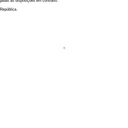
ogadas as disposições em contrário.
República.
*