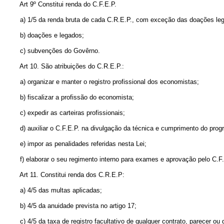
Art 9º Constitui renda do C.F.E.P.
a) 1/5 da renda bruta de cada C.R.E.P., com exceção das doações leg
b) doações e legados;
c) subvenções do Govêrno.
Art 10. São atribuições do C.R.E.P.:
a) organizar e manter o registro profissional dos economistas;
b) fiscalizar a profissão do economista;
c) expedir as carteiras profissionais;
d) auxiliar o C.F.E.P. na divulgação da técnica e cumprimento do program
e) impor as penalidades referidas nesta Lei;
f) elaborar o seu regimento interno para exames e aprovação pelo C.F.
Art 11. Constitui renda dos C.R.E.P:
a) 4/5 das multas aplicadas;
b) 4/5 da anuidade prevista no artigo 17;
c) 4/5 da taxa de registro facultativo de qualquer contrato, parecer ou d