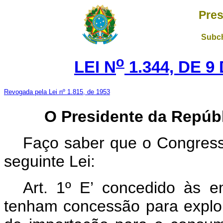
Pres
Subch
o
LEI N
1.344, DE 9
Revogada pela Lei nº 1.815, de 1953
O Presidente da Repúbl
Faço saber que o Congress
seguinte Lei:
Art.
1º E’ concedido às e
tenham concessão para explora