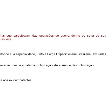
iras que participaram das operações de guerra dentro do setor de sua
asileira.
or de sua especialidade, junto à Fôrça Expedicionária Brasileira, excluídas
rvoradas, desde a data da mobilização até a sua de desmobilização.
ncia aos ex-combatentes.