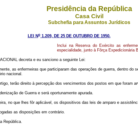
Presidência da República
Casa Civil
Subchefia para Assuntos Jurídicos
o
LEI N
1.209, DE 25 DE OUTUBRO DE 1950.
Inclui na Reserva do Exército as enferme
especialidade, junto à Fôrça Expedicionária Br
CIONAL decreta e eu sanciono a seguinte Lei:
nente, as enfermeiras que participaram das operações de guerra, dentro do set
rio nacional.
rtigo, terão direito à percepção dos vencimentos dos postos em que foram a
 Indenização de Guerra e será oportunamente apurada.
ira, no que lhes fôr aplicável, os dispositivos das leis de amparo e assistê
vogadas as disposições em contrário.
da República.