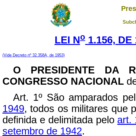
Pres
Subch
o
LEI N
1.156, DE
(Vide Decreto nº 32.358A, de 1953)
O PRESIDENTE DA R
CONGRESSO NACIONAL
de
Art. 1º São amparados pe
1949
, todos os militares que
definida e delimitada pelo
art.
setembro de 1942
.