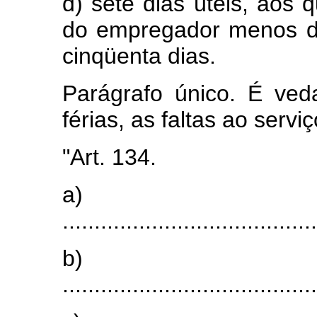
d) sete dias úteis, aos 
do empregador menos d
cinqüenta dias.
Parágrafo único. É ved
férias, as faltas ao serv
"Art. 134.
a)
........................................
b)
........................................