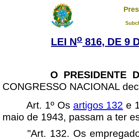
Pres
Subch
o
LEI N
816, DE 9
O PRESIDENTE 
CONGRESSO NACIONAL decreta
Art. 1º Os
artigos 132
e 1
maio de 1943, passam a ter es
"Art. 132. Os empregados