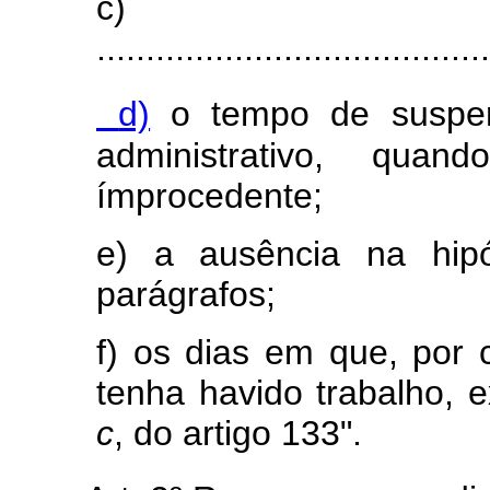
c)
........................................
d)
o tempo de suspens
administrativo, qu
ímprocedente;
e) a ausência na hip
parágrafos;
f) os dias em que, por
tenha havido trabalho, 
c
, do artigo 133".