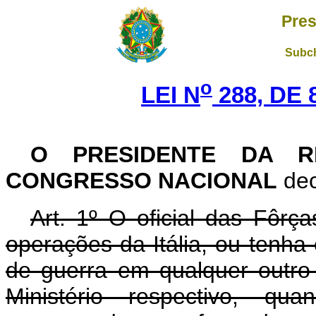
Pres
Subch
o
LEI N
288, DE 
O PRESIDENTE DA RE
CONGRESSO NACIONAL
dec
Art. 1º O oficial das Fôrç
operações da Itália, ou tenh
de guerra em qualquer outro 
Ministério respectivo, qu