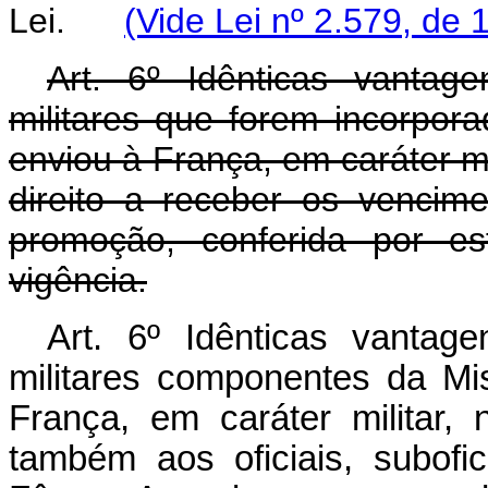
Lei.
(Vide Lei nº 2.579, de 
Art. 6º Idênticas vantag
militares que forem incorpor
enviou à França, em caráter mi
direito a receber os vencim
promoção, conferida por es
vigência.
Art. 6º Idênticas vantag
militares componentes da Mi
França, em caráter militar
também aos oficiais, subofi