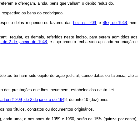
 referem e ofereçam, ainda, bens que valham o débito reduzido.
o respectivo os bens do coobrigado.
espeito delas requerido os favores das
Leis ns. 209
, e
457, de 1948
, nem
ntil regular, os demais, referidos neste inciso, para serem admitidos aos
, de 2 de janeiro de 1948
, e cujo produto tenha sido aplicado na criação e
ébitos tenham sido objeto de ação judicial, concordatas ou falência, até a
to das prestações que lhes incumbem, estabelecidas nesta Lei.
da Lei nº 209, de 2 de janeiro de 194
8, durante 10 (dez) anos.
 nos títulos, contratos ou documentos originários.
), cada uma; e nos anos de 1959 e 1960, serão de 15% (quinze por cento),