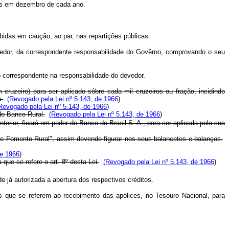
ados em dezembro de cada ano.
bidas em caução, ao par, nas repartições públicas.
o credor, da correspondente responsabilidade do Govêrno, comprovando o seu
ão correspondente na responsabilidade do devedor.
 cruzeiro) para ser aplicado sôbre cada mil cruzeiros ou fração, incidindo
a.
(Revogado pela Lei nº 5.143, de 1966
)
Revogado pela Lei nº 5.143, de 1966
)
do Banco Rural.
(Revogado pela Lei nº 5.143, de 1966
)
nterior, ficará em poder do Banco do Brasil S. A., para ser aplicada pela sua
 de Fomento Rural", assim devendo figurar nos seus balancetes e balanços.
de 1966
)
que se refere o art. 8º desta Lei.
(Revogado pela Lei nº 5.143, de 1966
)
 já autorizada a abertura dos respectivos créditos.
os que se referem ao recebimento das apólices, no Tesouro Nacional, para