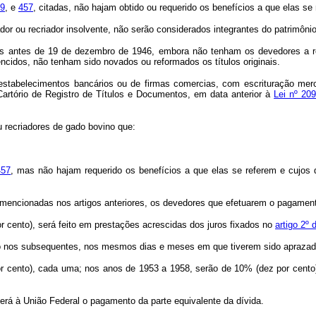
09
, e
457
, citadas, não hajam obtido ou requerido os benefícios a que elas se
dor ou recriador insolvente, não serão considerados integrantes do patrimôni
aídas antes de 19 de dezembro de 1946, embora não tenham os devedores a r
ncidos, não tenham sido novados ou reformados os títulos originais.
 estabelecimentos bancários ou de firmas comercias, com escrituração merca
Cartório de Registro de Títulos e Documentos, em data anterior à
Lei nº 209
u recriadores de gado bovino que:
457
, mas não hajam requerido os benefícios a que elas se referem e cujos d
s mencionadas nos artigos anteriores, os devedores que efetuarem o pagamen
cento), será feito em prestações acrescidas dos juros fixados no
artigo 2º 
mo nos subsequentes, nos mesmos dias e meses em que tiverem sido aprazados
r cento), cada uma; nos anos de 1953 a 1958, serão de 10% (dez por cento
erá à União Federal o pagamento da parte equivalente da dívida.