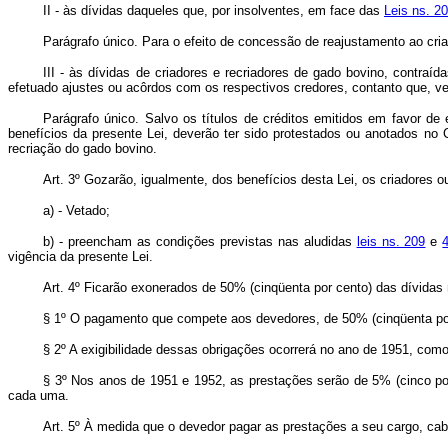
II - às dívidas daqueles que, por insolventes, em face das
Leis ns. 2
Parágrafo único. Para o efeito de concessão de reajustamento ao cria
III - às dívidas de criadores e recriadores de gado bovino, contr
efetuado ajustes ou acôrdos com os respectivos credores, contanto que, ve
Parágrafo único. Salvo os títulos de créditos emitidos em favor de
benefícios da presente Lei, deverão ter sido protestados ou anotados no 
recriação do gado bovino.
Art. 3º Gozarão, igualmente, dos benefícios desta Lei, os criadores o
a) - Vetado;
b) - preencham as condições previstas nas aludidas
leis ns. 209
e
vigência da presente Lei.
Art. 4º Ficarão exonerados de 50% (cinqüenta por cento) das dívida
§ 1º O pagamento que compete aos devedores, de 50% (cinqüenta por 
§ 2º A exigibilidade dessas obrigações ocorrerá no ano de 1951, co
§ 3º Nos anos de 1951 e 1952, as prestações serão de 5% (cinco po
cada uma.
Art. 5º À medida que o devedor pagar as prestações a seu cargo, cab