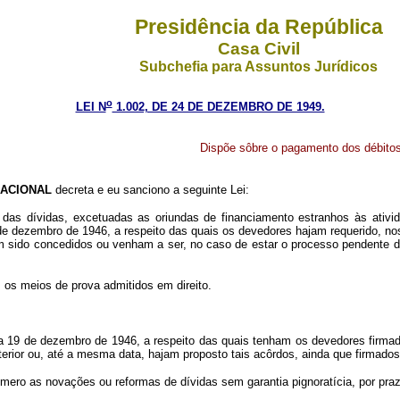
Presidência da República
Casa Civil
Subchefia para Assuntos Jurídicos
o
LEI N
1.002, DE 24 DE DEZEMBRO DE 1949.
Dispõe sôbre o pagamento dos débitos 
ACIONAL
decreta e eu sanciono a seguinte Lei:
, das dívidas, excetuadas as oriundas de financiamento estranhos às ativid
9 de dezembro de 1946, a respeito das quais os devedores hajam requerido, n
sido concedidos ou venham a ser, no caso de estar o processo pendente do j
 os meios de prova admitidos em direito.
res a 19 de dezembro de 1946, a respeito das quais tenham os devedores fir
ior ou, até a mesma data, hajam proposto tais acôrdos, ainda que firmados 
mero as novações ou reformas de dívidas sem garantia pignoratícia, por pra