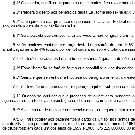
§ 1º O devedor, que fizer pagamentos antecipados, fica exonerado da
§ 2º Perderá o direito aos benefícios desta Lei, tornando-se-lhe exig
§ 3º O pagamento das prestações que incumbir à União Federal será e
ano, desde a data da publicação desta Lei.
§ 4º Se a parcela que competir à União Federal não fôr igual a um nú
§ 5º As apólices emitidas por força desta Lei gozarão do juro de 5%
amortização será de 4% (quatro por cento) cada ano, sôbre o total da emis
Art. 6º Serão liberados os bens não necessários à garantia do débito
§ 1º Essa liberação se fará de forma que possibilite a vinculação dos
§ 2º Sempre que se verificar a hipótese do parágrafo anterior, dar-s
Art. 7º Deverão os interessados, requerer, em juízo, sob pena de caduc
§ 1º Quando se verificar que o processo de ajuste está pendente de
aguardará, em cartório, a apresentação de documentação hábil para decisã
§ 2º A assinatura de qualquer dos beneficiários, no requerimento inic
Art. 8º Para ocorrer aos pagamentos a cargo da União, nos têrmos des
juro de 5% (cinco por cento), ao ano, sendo, em cada um dos anos de 1951
de cruzeiros); em cada um dos anos de 1959 e 1960, Cr$ 225.000.000.00 (du