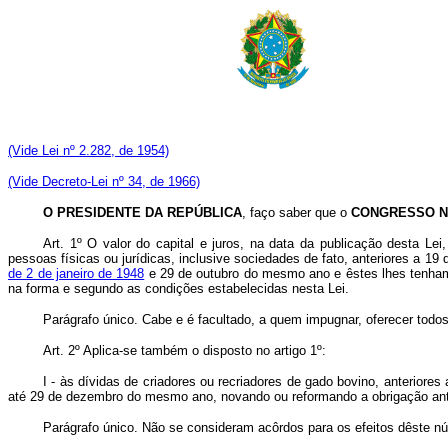
(Vide Lei nº 2.282, de 1954)
(Vide Decreto-Lei nº 34, de 1966)
O PRESIDENTE DA REPÚBLICA
, faço saber que o
CONGRESSO N
Art. 1º O valor do capital e juros, na data da publicação desta Lei
pessoas físicas ou jurídicas, inclusive sociedades de fato, anteriores a 1
de 2 de janeiro de 1948
e 29 de outubro do mesmo ano e êstes lhes tenham 
na forma e segundo as condições estabelecidas nesta Lei.
Parágrafo único. Cabe e é facultado, a quem impugnar, oferecer todos
Art. 2º Aplica-se também o disposto no artigo 1º:
I - às dívidas de criadores ou recriadores de gado bovino, anterio
até 29 de dezembro do mesmo ano, novando ou reformando a obrigação anter
Parágrafo único. Não se consideram acôrdos para os efeitos dêste nú