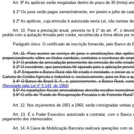
Art. 9º As apólices serão resgatadas dentro do prazo de 30 (trinta) a
§ 1º Os juros serão pagos semestralmente, em janeiro e julho de cad
§ 2º As apólices, cuja emissão é autorizada nesta Lei, são isentas d
Art. 10. Para a prestação anual, prevista no § 1º do art. 4º, o dev
pedido com a quitação firmada pelo credor, reconhecida a firma dêste por no
Parágrafo único. O certificado de inscrição fornecido, pelo Banco do
Art. 11. Para ocorrer ao serviço de juros e amortizações das apólic
proporcionalmente sôbre os títulos cambiais, contratos e escrituras de emp
§ 1º O produto da arrecadação proveniente da emissão do sêlo criado 
§ 2º O excedente, que porventura fôr apurado para a aplicação previs
§ 3º Enquanto o Banco Rural não fôr criado e instalado, e iniciar as 
Carteira de Crédito Agrícola e Industrial e, exclusivamente, para os fins a q
§ 4º O Banco do Brasil S. A., e, posteriormente, o Banco Rural, co
(Revogado pela Lei nº 5.143, de 1966
)
§ 5º As repartições fiscais arrecadadoras deverão recolher mensalme
§ 6º O sêlo do "Fundo de Recuperação Pecuária e de Fomento Rural", cr
Art. 12. Nos orçamentos de 1951 a 1960, serão consignadas verbas par
Art. 13. É o Poder Executivo autorizado a contratar, com o Banco 
pagamento dos interessados.
Art. 14. A Caixa de Mobilização Bancária realizará operações com os 