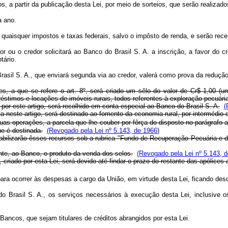
nos, a partir da publicação desta Lei, por meio de sorteios, que serão realiz
a ano.
e quaisquer impostos e taxas federais, salvo o impôsto de renda, e serão rece
edor ou o credor solicitará ao Banco do Brasil S. A. a inscrição, a favor d
tário.
 Brasil S. A., que enviará segunda via ao credor, valerá como prova da reduç
es, a que se refere o art. 8º, será criado um sêlo do valor de Cr$ 1,00 (um
réstimos e locações de imóveis rurais, todos referentes à exploração pecuári
por este artigo, será recolhido em conta especial ao Banco do Brasil S. A.
(
ta neste artigo, será destinado ao fomento da economia rural, por intermédio 
suas operações, a parcela que lhe couber por fôrça do disposto no parágrafo a
ue é destinada.
(Revogado pela Lei nº 5.143, de 1966
)
ntabilizarão êsses recursos sob a rubrica "Fundo de Recuperação Pecuária e
nte, ao Banco, o produto da venda dos selos.
(Revogado pela Lei nº 5.143, 
iado por esta Lei, será devido até findar o prazo do restante das apólices a 
a ocorrer às despesas a cargo da União, em virtude desta Lei, ficando desde
do Brasil S. A., os serviços necessários à execução desta Lei, inclusive 
Bancos, que sejam titulares de créditos abrangidos por esta Lei.