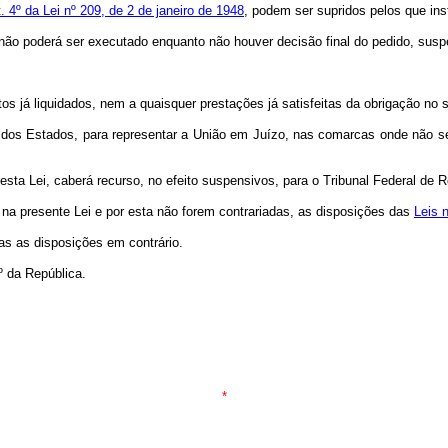
t. 4º da Lei nº 209, de 2 de janeiro de 1948
, podem ser supridos pelos que ins
, não poderá ser executado enquanto não houver decisão final do pedido, susp
os já liquidados, nem a quaisquer prestações já satisfeitas da obrigação no se
 dos Estados, para representar a União em Juízo, nas comarcas onde não se
ta Lei, caberá recurso, no efeito suspensivos, para o Tribunal Federal de 
 na presente Lei e por esta não forem contrariadas, as disposições das
Leis n
das as disposições em contrário.
º da República.
*