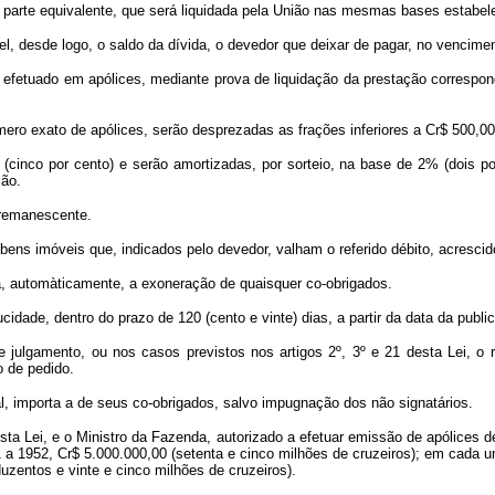
 parte equivalente, que será liquidada pela União nas mesmas bases estabele
ível, desde logo, o saldo da dívida, o devedor que deixar de pagar, no vencim
fetuado em apólices, mediante prova de liquidação da prestação corresponde
mero exato de apólices, serão desprezadas as frações inferiores a Cr$ 500,00
 (cinco por cento) e serão amortizadas, por sorteio, na base de 2% (dois por
são.
 remanescente.
 bens imóveis que, indicados pelo devedor, valham o referido débito, acrescido
e-á, automàticamente, a exoneração de quaisquer co-obrigados.
idade, dentro do prazo de 120 (cento e vinte) dias, a partir da data da public
 julgamento, ou nos casos previstos nos artigos 2º, 3º e 21 desta Lei, o r
o de pedido.
ial, importa a de seus co-obrigados, salvo impugnação dos não signatários.
ta Lei, e o Ministro da Fazenda, autorizado a efetuar emissão de apólices de
 a 1952, Cr$ 5.000.000,00 (setenta e cinco milhões de cruzeiros); em cada 
zentos e vinte e cinco milhões de cruzeiros).