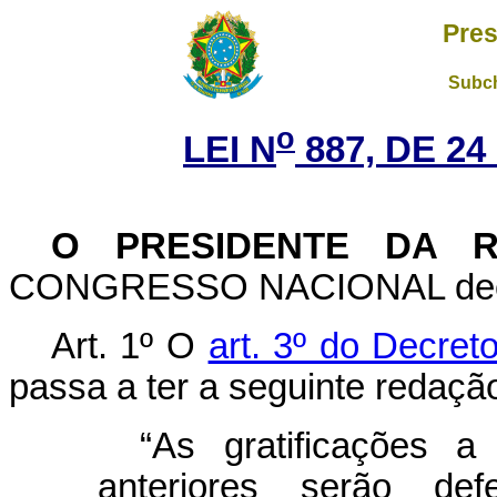
Pres
Subch
o
LEI N
887, DE 2
O PRESIDENTE DA R
CONGRESSO NACIONAL decreta
Art. 1º O
art. 3º do Decreto
passa a ter a seguinte redaçã
“As gratificações 
anteriores serão def