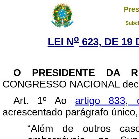
Pres
Subch
o
LEI N
623, DE 19
O PRESIDENTE DA R
CONGRESSO NACIONAL decreta
Art
. 1º Ao
artigo 833,
acrescentado parágrafo único,
“Além de outros caso