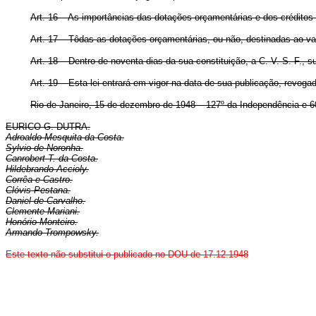
Art. 16 – As importâncias das dotações orçamentárias e dos créditos 
Art. 17 – Tôdas as dotações orçamentárias, ou não, destinadas ao val
Art. 18 – Dentro de noventa dias da sua constituição, a C. V. S. F.,
Art. 19 – Esta lei entrará em vigor na data de sua publicação, revoga
Rio de Janeiro, 15 de dezembro de 1948 – 127º da Independência e 6
EURICO G. DUTRA.
Adroaldo Mesquita da Costa.
Sylvio de Noronha.
Canrobert T. da Costa.
Hildebrando Accioly.
Corrêa e Castro.
Clóvis Pestana.
Daniel de Carvalho.
Clemente Mariani.
Honório Monteiro.
Armando Trompowsky.
Este texto não substitui o publicado no DOU de 17.12.1948