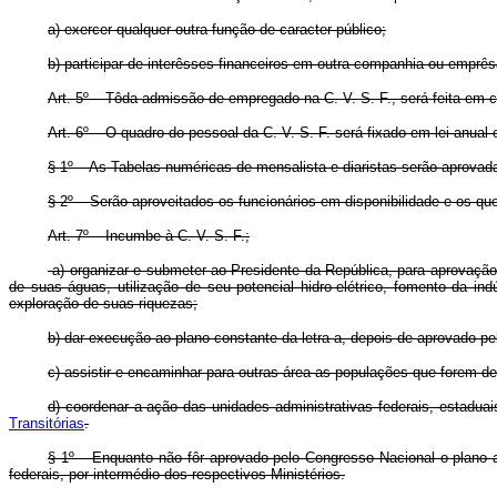
a) exercer qualquer outra função de caracter público;
b) participar de interêsses financeiros em outra companhia ou emprê
Art. 5º – Tôda admissão de empregado na C. V. S. F., será feita em 
Art. 6º – O quadro do pessoal da C. V. S. F. será fixado em lei anua
§ 1º – As Tabelas numéricas de mensalista e diaristas serão aprovad
§ 2º – Serão aproveitados os funcionários em disponibilidade e os qu
Art. 7º – Incumbe à C. V. S. F.;
a) organizar e submeter ao Presidente da República, para aprovação
de suas águas, utilização de seu potencial hidro-elétrico, fomento da in
exploração de suas riquezas;
b) dar execução ao plano constante da letra a, depois de aprovado p
c) assistir e encaminhar para outras área as populações que forem de
d) coordenar a ação das unidades administrativas federais, estadua
Transitórias
.
§ 1º – Enquanto não fôr aprovado pelo Congresso Nacional o plano a
federais, por intermédio dos respectivos Ministérios.