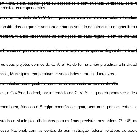
m vista o seu caráter geral ou específico e conveniência verificada, será 
 créditos correspondentes.
mesma finalidade da C. V. S. F., passarão a ser por ela orientadas e fiscaliz
onstituídas ou que se venham a criar no sentido de introduzir na agricultura 
 procurará fixá-los observadas as condições de cada região, a fim de aten
 Francisco, poderá o Govêrno Federal explorar as quedas dágua do rio São F
os seus projetos com os da C. V. S. F., de forma a não prejudicar a finalidad
stados, Municípios, cooperativas e sociedades sem fins lucrativos.
s entidades, será igual, no máximo, ao seu custo acrescido de 6%.
ras, o Govêrno Federal, por intermédio da C. V. S. F., poderá promover a des
nambuco, Alagoas e Sergipe poderão designar, sem ônus para os cofres fede
stados e Municípios ribeirinhos para os finas previstos nos artigos 7º e 8º,
sso Nacional, com as contas da administração federal, relativas ao exercí