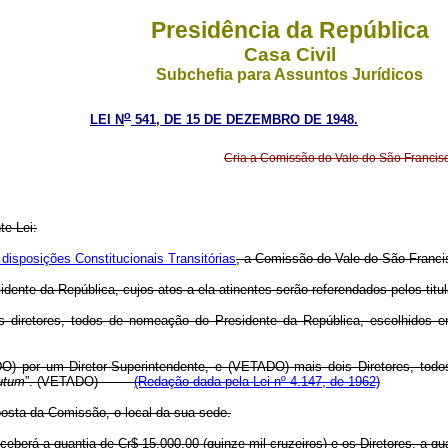
Presidência da República
Casa Civil
Subchefia para Assuntos Jurídicos
o
LEI N
541, DE 15 DE DEZEMBRO DE 1948.
Cria a Comissão do Vale do São Francisc
te Lei:
 disposições Constitucionais Transitórias
, a Comissão do Vale do São Francis
dente da República, cujos atos a ela atinentes serão referendados pelos titul
is diretores, todos de nomeação do Presidente da República, escolhidos e
DO) por um Diretor-Superintendente, e (VETADO) mais dois Diretores, tod
utum
”. (VETADO)
(Redação dada pela Lei nº 4.147, de 1962)
posta da Comissão, o local da sua sede.
ceberá a quantia de Cr$ 15.000,00 (quinze mil cruzeiros) e os Diretores, a qu