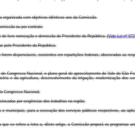
sa organizada com objetivos idênticos aos da Comissão.
comissão ou por contrato.
l e de livre nomeação e demissão do Presidente da República.
(Vide Lei nº 972
as pelo Presidente da República.
e forem dispensáveis, existentes em repartições federais, observadas as resp
 d
o
Congresso Nacional, o plano geral de aproveitamento do Vale do São Fran
dústria e da agricultura, desenvolvimento da irrigação, modernização dos s
elo Congresso Nacional;
slocadas por exigências dos trabalhos na região;
is e municipais, para a execução dos serviços públicos respectivos, ao apl
 que se refere a letra a, dêste artigo, a Comissão proporá os programas an