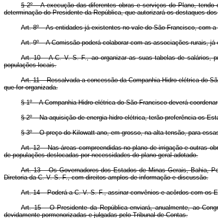
§ 2º – A execução das diferentes obras e serviços do Plano, tendo e
determinação do Presidente da República, que autorizará os destaques dos
Art. 8º – As entidades já existentes no vale do São Francisco, com a 
Art. 9º – A Comissão poderá colaborar com as associações rurais, já c
Art. 10 – A C. V. S. F., ao organizar as suas tabelas de salários,
populações locais.
Art. 11 – Ressalvada a concessão da Companhia Hidro-elétrica do São
que for organizada.
§ 1º – A Companhia Hidro-elétrica do São Francisco deverá coordenar 
§ 2º – Na aquisição de energia hidro-elétrica, terão preferência os E
§ 3º – O preço do Kilowatt-ano, em grosso, na alta tensão, para essa
Art. 12 – Nas áreas compreendidas no plano de irrigação e outras ob
de populações deslocadas por necessidades do plano geral adotado.
Art. 13 – Os Governadores dos Estados de Minas Gerais, Bahia, Per
Diretoria da C. V. S. F., com direitos amplos de informação e discussão.
Art. 14 – Poderá a C. V. S. F., assinar convênios e acôrdos com os E
Art. 15 – O Presidente da República enviará, anualmente, ao Congre
devidamente pormenorizadas e julgadas pelo Tribunal de Contas.