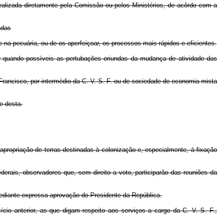
realizada diretamente pela Comissão ou pelos Ministérios, de acôrdo com a
adas
e na pecuária, ou de os aperfeiçoar, os processos mais rápidos e eficientes.
uar quando possíveis as pertubações oriundas da mudança de atividade das
rancisco, por intermédio da C. V. S. F. ou de sociedade de economia mista
e desta.
apropriação de terras destinadas à colonização e, especialmente, à fixação
rais, observadores que, sem direito a voto, participarão das reuniões da
 mediante expressa aprovação do Presidente da República.
cio anterior, as que digam respeito aos serviços a cargo da C. V. S. F.,