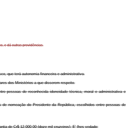
o, e dá outras providências.
co, que terá autonomia financeira e administrativa.
ares dos Ministérios a que disserem respeito.
ntre pessoas de reconhecida idoneidade técnica, moral e administrativa e
os de nomeação do Presidente da República, escolhidos entre pessoas de
antia de Cr$ 12.000,00 (doze mil cruzeiros). E’-lhes vedado: