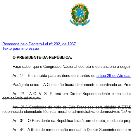
Revogada pelo Decreto-Lei nº 292, de 1967
Texto para impressão
O PRESIDENTE DA REPÚBLICA:
Faço saber que o Congresso Nacional decreta e eu sanciono a seguin
Art. 1º – É instituída para os itens constantes do
artigo 29 do Ato das
Parágrafo único – A Comissão ficará diretamente subordinada ao Presi
Art. 2º – A C. V. S. F. terá um Diretor Superintendente e mais do
demissíveis ad-nutum.
Art. 2º A Comissão do Vale do São Francisco será dirigida (VETA
reconhecida idoneidade técnica, moral e administrativa e demissíveis “
ad n
Art. 3º – O Presidente da República fixará, em decreto, mediante pro
Art. 4º – A título de remuneração mensal, o Diretor Superintendente re