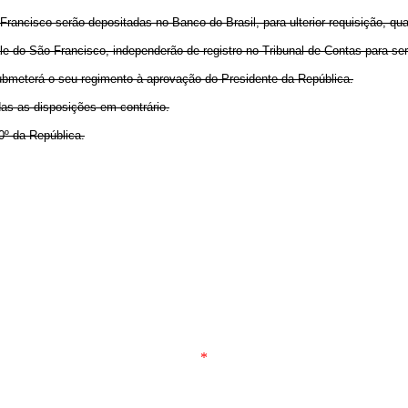
Francisco serão depositadas no Banco do Brasil, para ulterior requisição, qu
e do São Francisco, independerão de registro no Tribunal de Contas para ser
 submeterá o seu regimento à aprovação do Presidente da República.
das as disposições em contrário.
0º da República.
*