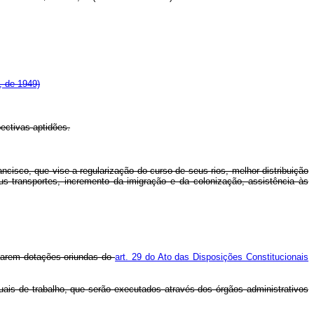
, de 1949)
ectivas aptidões.
cisco, que vise a regularização do curso de seus rios, melhor distribuição
eus transportes, incremento da imigração e da colonização, assistência às
icarem dotações oriundas do
art. 29 do Ato das Disposições Constitucionais
uais de trabalho, que serão executados através dos órgãos administrativos