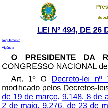
Pres
Subch
LEI Nº 494, DE 2
Regulamento
Vigência
O PRESIDENTE DA R
CONGRESSO NACIONAL decreta
Art. 1º O
Decreto-lei n
modificado pelos Decretos-le
de 19 de março,
9.148, 8 de a
2 de maio,
9.276, de 23 de m