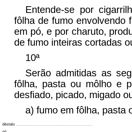
Entende-se por cigarri
fôlha de fumo envolvendo 
em pó, e por charuto, prod
de fumo inteiras cortadas o
10ª
Serão admitidas as se
fôlha, pasta ou môlho e 
desfiado, picado, migado o
a) fumo em fôlha, pasta 
déstalo .................................................................
pó ........................................................................