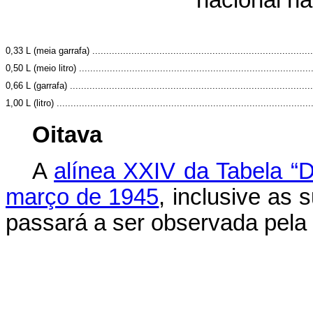
nacional na
0,33 L (meia garrafa) ...............................................................................
0,50 L (meio litro) ...................................................................................
0,66 L (garrafa) .......................................................................................
1,00 L (litro) ...........................................................................................
Oitava
A
alínea XXIV da Tabela “D
março de 1945
, inclusive as
passará a ser observada pela