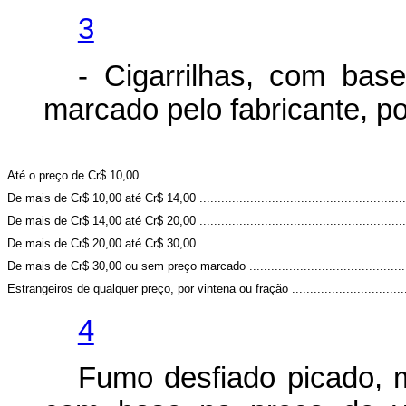
3
- Cigarrilhas, com bas
marcado pelo fabricante, po
Até o preço de Cr$ 10,00 .........................................................................
De mais de Cr$ 10,00 até Cr$ 14,00 .........................................................
De mais de Cr$ 14,00 até Cr$ 20,00 .........................................................
De mais de Cr$ 20,00 até Cr$ 30,00 .........................................................
De mais de Cr$ 30,00 ou sem preço marcado ............................................
Estrangeiros de qualquer preço, por vintena ou fração ................................
4
Fumo desfiado picado, m