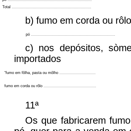
Total ....................................................................
b) fumo em corda ou rôlo
pó ........................................................................
c) nos depósitos, sòm
importados
“fumo em fôlha, pasta ou môlho ...............................
fumo em corda ou rôlo .............................................
11ª
Os que fabricarem fumo