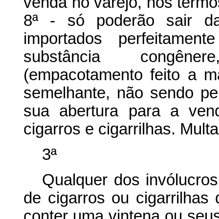
venda no varejo, nos têrmos
8ª - só poderão sair da
importados perfeitamen
substância congêne
(empacotamento feito a m
semelhante, não sendo per
sua abertura para a ven
cigarros e cigarrilhas. Mul
3ª
Qualquer dos invólucros
de cigarros ou cigarrilhas
conter uma vintena ou seus 