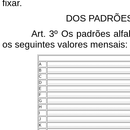
fixar.
DOS PADRÕE
Art. 3º Os padrões alf
os seguintes valores mensais:
A
.......................................................................
B
.......................................................................
C
.......................................................................
D
.......................................................................
E
.......................................................................
F
.......................................................................
G
.......................................................................
H
.......................................................................
I
.......................................................................
J
.......................................................................
K
.......................................................................