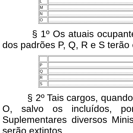
L
.......................................................................
M
.......................................................................
N
.......................................................................
O
.......................................................................
§ 1º Os atuais ocupant
dos padrões P, Q, R e S terão
P
.......................................................................
Q
.......................................................................
R
.......................................................................
S
.......................................................................
§ 2º Tais cargos, quando v
O, salvo os incluídos, po
Suplementares diversos Minis
serão extintos.