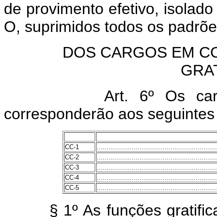
de provimento efetivo, isolado
O, suprimidos todos os padrõe
DOS CARGOS EM C
GRA
Art. 6º Os ca
corresponderão aos seguintes
CC-1
..............................................................
CC-2
..............................................................
CC-3
..............................................................
CC-4
..............................................................
CC-5
..............................................................
§ 1º As funções gratifi