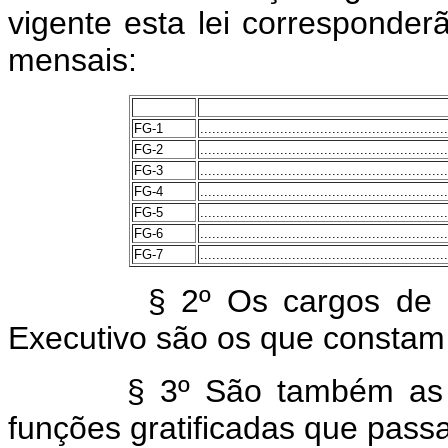
vigente esta lei corresponder
mensais:
FG-1
..............................................................
FG-2
..............................................................
FG-3
..............................................................
FG-4
..............................................................
FG-5
..............................................................
FG-6
..............................................................
FG-7
..............................................................
§ 2º Os cargos de
Executivo são os que constam
§ 3º São também as
funções gratificadas que pass