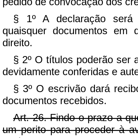
pedido de convocação dos cr
§ 1º A declaração será
quaisquer documentos em q
direito.
§ 2º O títulos poderão ser 
devidamente conferidas e aute
§ 3º O escrivão dará recib
documentos recebidos.
Art. 26. Findo o prazo a qu
um perito para proceder à av