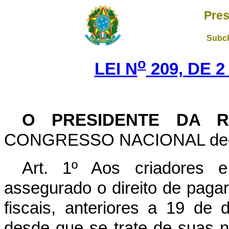
Pres
Subch
o
LEI N
209, DE 2
O PRESIDENTE DA R
CONGRESSO NACIONAL decreta
Art. 1º Aos criadores 
assegurado o direito de pagar
fiscais, anteriores a 19 de
desde que se trate de suas 