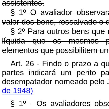
assistentes.
§ 1º O avaliador observará
valor dos bens, ressalvado o d
§ 2º Para outros bens que 
líquida que os mesmos p
elementos que possibilitem um
Art. 26 - Findo o prazo a q
partes indicará um perito p
desempatador nomeado pelo 
de 1948)
§ 1º - Os avaliadores obse