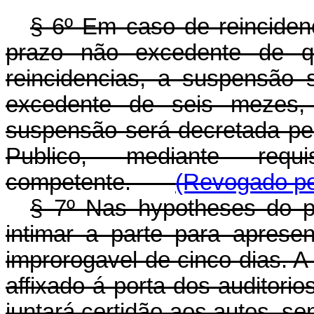
§ 6º Em caso de reincidenc
prazo não excedente de qu
reincidencias, a suspensão
excedente de seis mezes,
suspensão será decretada pelo
Publico, mediante requi
competente.
(Revogado pel
§ 7º Nas hypotheses do pa
intimar a parte para aprese
improrogavel de cinco dias. A 
affixado á porta dos auditori
juntará certidão aos autos, 