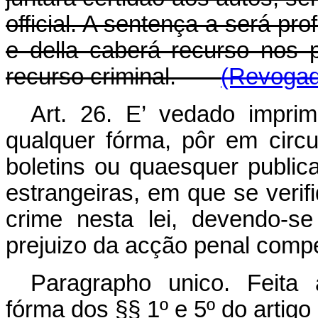
official. A sentença a será pro
e della caberá recurso nos 
recurso criminal.
(Revogado
Art. 26. E’ vedado imprim
qualquer fórma, pôr em circu
boletins ou quaesquer public
estrangeiras, em que se verif
crime nesta lei, devendo-s
prejuizo da acção penal comp
Paragrapho unico. Feita
fórma dos §§ 1º e 5º do artigo 