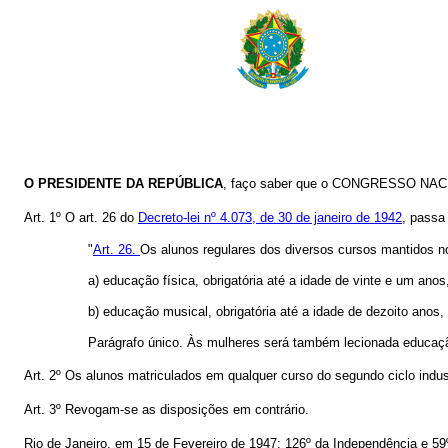
O PRESIDENTE DA REPÚBLICA
, faço saber que o CONGRESSO NACION
Art. 1º O art. 26 do
Decreto-lei nº 4.073, de 30 de janeiro de 1942
, passa
"
Art. 26.
Os alunos regulares dos diversos cursos mantidos no 
a) educação física, obrigatória até a idade de vinte e um ano
b) educação musical, obrigatória até a idade de dezoito anos,
Parágrafo único. Às mulheres será também lecionada educaçã
Art. 2º Os alunos matriculados em qualquer curso do segundo ciclo indust
Art. 3º Revogam-se as disposições em contrário.
Rio de Janeiro, em 15 de Fevereiro de 1947; 126º da Independência e 59