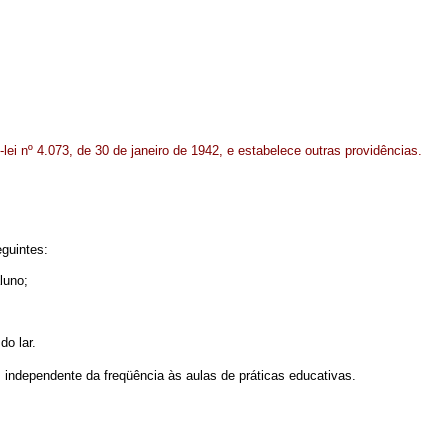
lei nº 4.073, de 30 de janeiro de 1942, e estabelece outras providências.
eguintes:
luno;
o lar.
, independente da freqüência às aulas de práticas educativas.