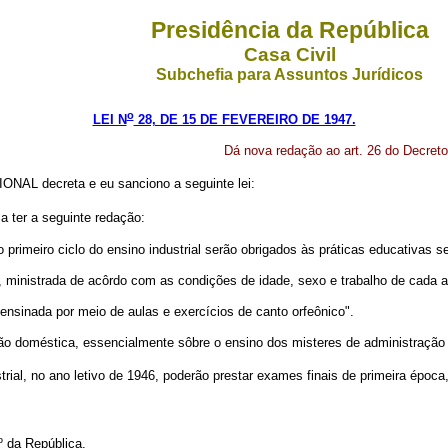
Presidência da República
Casa Civil
Subchefia para Assuntos Jurídicos
o
LEI N
28, DE 15 DE FEVEREIRO DE 1947.
Dá nova redação ao art. 26 do Decreto-
AL decreta e eu sanciono a seguinte lei:
 a ter a seguinte redação:
primeiro ciclo do ensino industrial serão obrigados às práticas educativas s
s, ministrada de acôrdo com as condições de idade, sexo e trabalho de cada a
 ensinada por meio de aulas e exercícios de canto orfeônico".
o doméstica, essencialmente sôbre o ensino dos misteres de administração d
rial, no ano letivo de 1946, poderão prestar exames finais de primeira época
º da República.