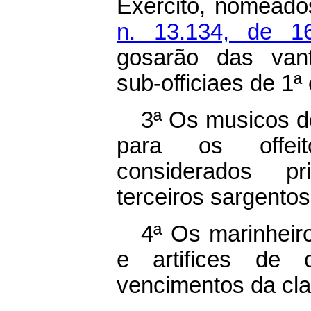
Exercito, nomeado
n. 13.134, de 
gosarão das van
sub-officiaes de 1ª 
3ª Os musicos de
para os offei
considerados p
terceiros sargento
4ª Os marinheiro
e artifices de 
vencimentos da cl