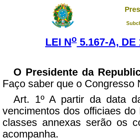
Pres
Subch
o
LEI N
5.167-A, DE
O Presidente da Republi
Faço saber que o Congresso N
Art.
1º A partir da data d
vencimentos dos officiaes do
classes annexas serão os co
acompanha.