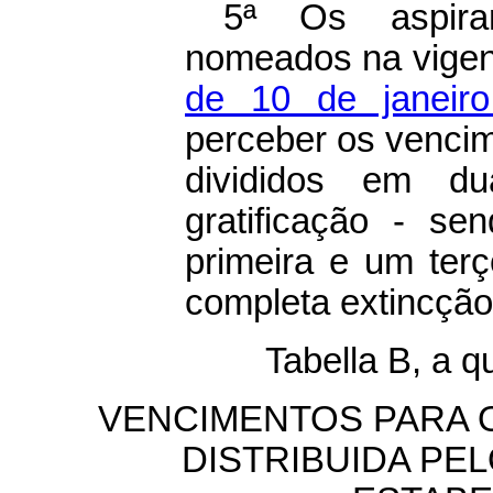
5ª Os aspira
nomeados na vige
de 10 de janeir
perceber os venci
divididos em d
gratificação - s
primeira e um ter
completa extincção
Tabella B, a q
VENCIMENTOS PARA O
DISTRIBUIDA PE