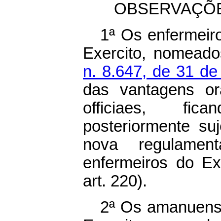
OBSERVAÇÕE
1ª Os enfermeiro
Exercito, nomead
n. 8.647, de 31 d
das vantagens or
officiaes, fi
posteriormente su
nova regulame
enfermeiros do Exe
art. 220).
2ª Os amanuense