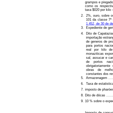
grampos e pregador
como os respectivo
taxa $020 por kilo – r
2.
2%, ouro, sobre o
101 da classe 7ª 
1.452, de 30 de 
3.
Expediente de gene
4.
Dito de Capatazia
importação estrang
de generos de pro
para portos naci
real por kilo d
monaziticas export
sal, assucar e ca
de portos nac
obrigatoriament
obras de melho
constantes dos resp
5.
Armazenagem ..........
6.
Taxa de estatistica ...
7.
imposto de pharóes ....
8.
Dito de dócas ..........
9.
10 % sobre o exped
Imposto de consum