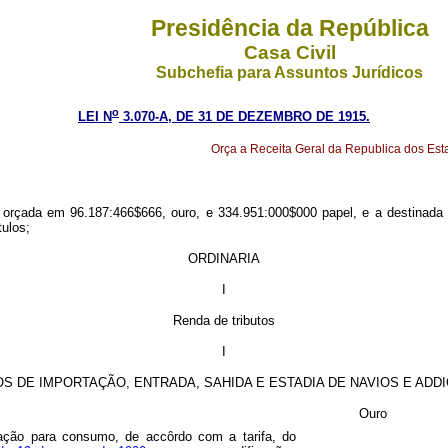
Presidência da República
Casa Civil
Subchefia para Assuntos Jurídicos
o
LEI N
3.070-A, DE 31 DE DEZEMBRO DE 1915.
Orça a Receita Geral da Republica dos Est
l orçada em 96.187:466$666, ouro, e 334.951:000$000 papel, e a destinada 
tulos;
ORDINARIA
I
Renda de tributos
I
S DE IMPORTAÇÃO, ENTRADA, SAHIDA E ESTADIA DE NAVIOS E ADD
Ouro
tação para consumo, de accôrdo com a tarifa, do