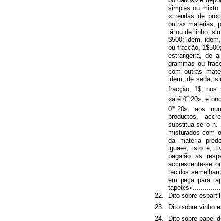
bordados» e depoi
simples ou mixto 
« rendas de proc
outras materias, 
lã ou de linho, s
$500; idem, idem
ou fracção, 1$500;
estrangeira, de 
grammas ou fracç
com outras mate
idem, de seda, s
fracção, 1$; nos 
m,
«até 0
20», e ond
m
0
,20»; aos nu
productos, accr
substitua-se o n.
misturados com o
da materia pred
iguaes, isto é, t
pagarão as resp
accrescente-se on
tecidos semelhante
em peça para tap
tapetes»................
22.
Dito sobre espartilhos
23.
Dito sobre vinho estr
24.
Dito sobre papel de f