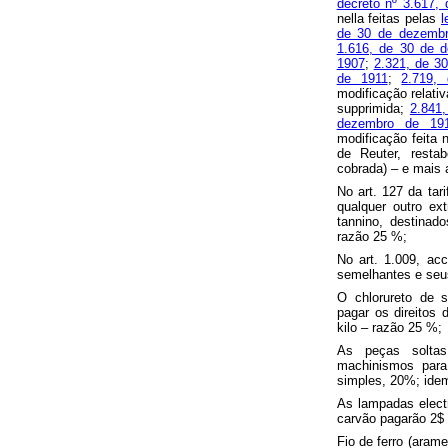
decreto nº 3.617,
nella feitas pelas
l
de 30 de dezemb
1.616, de 30 de 
1907
;
2.321, de 3
de 1911
;
2.719,
modificação relati
supprimida;
2.841
dezembro de 19
modificação feita n
de Reuter, resta
cobrada) – e mais 
No art. 127 da tari
qualquer outro ext
tannino, destinad
razão 25 %;
No art. 1.009, acc
semelhantes e seu
O chlorureto de 
pagar os direitos 
kilo – razão 25 %;
As peças soltas
machinismos para
simples, 20%; id
As lampadas elect
carvão pagarão 2$ 
Fio de ferro (aram