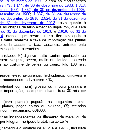
 de 19 de março de 1900,
e com as modificações
eis nºs. 1.144, de 30 de dezembro de 1903
;
1.313,
ro de 1904
;
1.452, de 30 de dezembro de 1905
;
dezembro de 1906
;
1.837, de 31 de dezembro de
0 de dezembro de 1910
;
2.524, de 31 de dezembro
 de 31 de dezembro de 1912
salvo quanto á
va ás chapas de ferro American Ingot-Iron, que será
, de 31 de dezembro de 1913
, e
2.919, de 31 de
14
(sendo que nesta ultima fica revogada a
a tarifa referente á taxa de importação das pilulas
belecida asssim a taxa aduaneira anteriormente
as seguintes alterações:
fa (classe 9ª) diga-se: catto, curtim, quebracho ou
racto vegetal, secco, molle ou liquido, contendo
os ao cortume de pelles ou couro, kilo 100 réis,
rescente-se; aeroplanos, hydroplanos, dirigiveis e
s accessorios, ad valorem 7 %;
sodio(sal commum) grosso ou impuro passará a
de importação, na seguinte base: taxa 30 réis por
 (para pianos) pagarão as seguintes taxas:
 pianos, peças soltas ou avulsas, 6$; teclados
em com mecanismo, 60$000;
ricas incandescentes de filamento de metal ou de
por kilogramma (peso bruto), razão 15 %;
e) farpado e o ovalado de 18 x16 e 19x17, inclusive