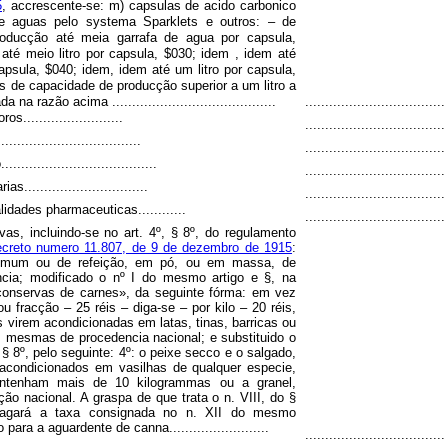
5
, accrescente-se: m) capsulas de acido carbonico
e aguas pelo systema Sparklets e outros: – de
oducção até meia garrafa de agua por capsula,
até meio litro por capsula, $030; idem , idem até
apsula, $040; idem, idem até um litro por capsula,
s de capacidade de producção superior a um litro a
na razão acima .........................................
...................................
.........................
...................................
................................
...................................
..................................
...................................
...............................
...................................
lidades pharmaceuticas............
...................................
vas, incluindo-se no art. 4º, § 8º, do regulamento
ecreto numero 11.807, de 9 de dezembro de 1915
:
mmum ou de refeição, em pó, ou em massa, de
ncia; modificado o nº I do mesmo artigo e §, na
conservas de carnes
»
, da seguinte fórma: em vez
 fracção – 25 réis – diga-se – por kilo – 20 réis,
 virem acondicionadas em latas, tinas, barricas ou
 mesmas de procedencia nacional; e substituido o
º, § 8º, pelo seguinte: 4º: o peixe secco e o salgado,
acondicionados em vasilhas de qualquer especie,
ntenham mais de 10 kilogrammas ou a granel,
ão nacional. A graspa de que trata o n. VIII, do §
 pagará a taxa consignada no n. XII do mesmo
para a aguardente de canna.........................
...................................