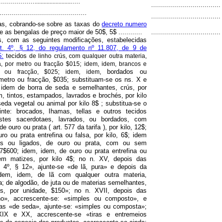
...............
.....
........................
...................................
........................................
...................................
as, cobrando-se sobre as taxas do
decreto numero
 as bengalas de preço maior de 50$, 5$ ............
...................................
os, com as seguintes modificações, estabelecidas
rt. 4º, § 12, do regulamento nº 11.807, de 9 de
5:
tecidos
de linho crús, com qualquer outra materia,
, por metro ou fracção $015; idem, idem, brancos e
bordados ou
o ou fracção, $025; idem, idem,
metro ou fracção, $035; substituam-se os ns. X e
: idem de borra de seda e semelhantes, crús, por
m, tintos, estampados, lavrados e brochés, por kilo
eda vegetal ou animal por kilo 8$ ; substitua-se o
inte: brocados, Ihamas, tellas e outros tecidos
estes sacerdotaes, lavrados, ou bordados, com
 ouro ou prata ( art. 577 da tarifa ), por kilo, 12$;
ro ou prata entrefina ou falsa, por kilo, 6$; idem
s ou ligados, de ouro ou prata, com ou sem
 7$600; idem, idem, de ouro ou prata entrefina ou
em matizes, por kilo 4$; no n. XV, depois das
. 4º, § 12», ajunte-se «de lã, pura» e depois da
idem, idem, de lã com qualquer outra materia,
; de algodão, de juta ou de materias semelhantes,
s, por unidade, $150»; no n. XVII, depois das
ho», accrescente-se: «simples ou composto», e
ras «de seda», ajunte-se: «simples ou composta»;
XIX e XX, accrescente-se «tiras e entremeios