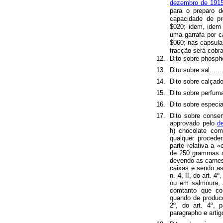
dezembro de 191
para o preparo d
capacidade de pr
$020; idem, idem 
uma garrafa por c
$060; nas capsula
fracção será cobrada 
12.
Dito sobre phosphoros
13.
Dito sobre sal..........
14.
Dito sobre calçado.....
15.
Dito sobre perfumarias
16.
Dito sobre especia
17.
Dito sobre conser
approvado pelo
d
h) chocolate co
qualquer procede
parte relativa a
«
de 250 grammas ou
devendo as carnes
caixas e sendo as
n. 4, II, do art. 4
ou em salmoura, 
comtanto que co
quando de producç
2º, do art. 4º,
paragrapho e artigo 