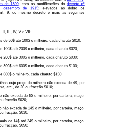
ro de 1899
, com as modificações do
decreto nº
e dezembro de 1915
; elevados ao dobro os
rt. 9, do mesmo decreto e mais as seguintes
 II, III, IV, V e VII:
s de 50$ até 100$ o milheiro, cada charuto $010;
de 100$ até 200$ o milheiro, cada charuto $020;
de 200$ ate 300$ o milheiro, cada charuto $030;
do 300$ até 600$ o milheiro, cada charuto $100;
de 600$ o milheiro, cada charuto $150;
rrilhas cujo preço do milheiro não exceda de 4$, por
ixa, etc., de 20 ou fracção $010;
o não exceda de 8$ o milheiro, por carteira, maço,
 ou fracção $020;
o não exceda de 14$ o milheiro, por carteira, maço,
 ou fracção, $030;
mais de 14$ até 24$ o milheiro, por carteira, maço,
 ou fracção, $050;