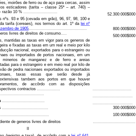
es, moirões de ferro ou de aço para cercas, assim
s esticadores (tarita – classe 25ª – art. 740) –
azão 10 % ............................
52.300:000$000
s nºs. 93 e 95 (cevada em grão), 96, 97, 98, 100 e
da tarifa (cereaes), nos termos do art. 1º da
lei nº
dezembro de 1905
................................................
800.000$000
ros livres de direitos de consumo.....
500:000$000
s, mantidas as taxas em vigor para os generos de
eira e fixadas as taxas em um real e meio por kilo
ducção nacional, exportados para o estrangeiro ou
onaes ou importados de portos nacionaes, em um
e minerios de manganez e de ferro e areias
adas para o estrangeiro e em meio real por kilo de
rvão de pedra nacionaes exportados ou importados
ionaes, taxas essas que serão desde já
e extensivas tambem aos portos em que houver
ramentos, de accôrdo com as disposições
ectivos contractos ...................
................................
...............................
.................................
................................
.................................
..................................
300:000$000
.....................................
100:000$000
iente de generos livres de direitos
...................................
II
o (registro e taxa), de accôrdo com a
lei nº 641,