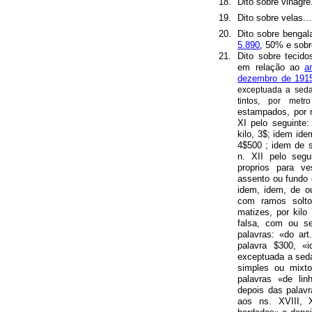
18.
Dito sobre vinagre...
19.
Dito sobre velas.......
20.
Dito sobre bengal
5.890
, 50% e sobre
21.
Dito sobre tecid
em relação ao
a
dezembro de 191
exceptuada a seda
tintos, por metr
estampados, por 
XI pelo seguinte
kilo, 3$; idem ide
4$500 ; idem de s
n. XII pelo segu
proprios para v
assento ou fundo de
idem, idem, de ou
com ramos solto
matizes, por kilo
falsa, com ou s
palavras: «do art
palavra $300, «
exceptuada a seda
simples ou mixto
palavras «de lin
depois das palav
aos ns. XVIII, 