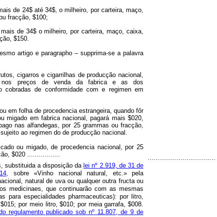
mais de 24$ até 34$, o milheiro, por carteira, maço,
 ou fracção, $100;
mais de 34$ o milheiro, por carteira, maço, caixa,
cção, $150.
esmo artigo e paragrapho – supprima-se a palavra
tos, cigarros e cigarrilhas de producção nacional,
 nos preços de venda da fabrica e as dos
rão cobradas de conformidade com e regimen em
u em folha de procedencia estrangeira, quando fôr
ou migado em fabrica nacional, pagará mais $020,
pago nas alfandegas, por 25 grammas ou fracção,
 sujeito ao regimen do de producção nacional.
icado ou migado, de procedencia nacional, por 25
, $020 .................
...................................
s, substituida a disposição da
lei nº 2.919, de 31 de
14,
sobre «Vinho nacional natural, etc.
»
pela
acional, natural de uva ou qualquer outra fructa ou
s os medicinaes, que continuarão com as mesmas
as para especialidades pharmaceuticas): por litro,
 $015; por meio litro, $010; por meia garrafa, $008.
, do regulamento publicado sob nº 11.807, de 9 de