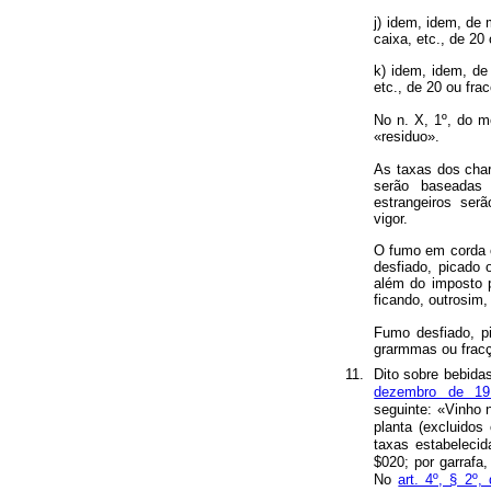
j) idem, idem, de 
caixa, etc., de 20
k) idem, idem, de 
etc., de 20 ou fra
No n. X, 1º, do m
«residuo».
As taxas dos charu
serão baseadas
estrangeiros se
vigor.
O fumo em corda o
desfiado, picado 
além do imposto 
ficando, outrosim,
Fumo desfiado, p
grarmmas ou fracção
11.
Dito sobre bebida
dezembro de 19
seguinte:
«
Vinho n
planta (excluido
taxas estabelecid
$020; por garrafa,
No
art. 4º, § 2º