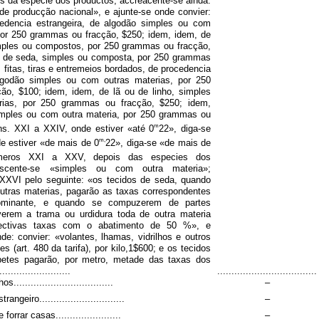
s da especie dos productos, accreacente-se ainda:
de producção nacional», e ajunte-se onde convier:
edencia estrangeira, de algodão simples ou com
por 250 grammas ou fracção, $250; idem, idem, de
imples ou compostos, por 250 grammas ou fracção,
, de seda, simples ou composta, por 250 grammas
 fitas, tiras e entremeios bordados, de procedencia
algodão simples ou com outras materias, por 250
ão, $100; idem, idem, de lã ou de linho, simples
rias, por 250 grammas ou fracção, $250; idem,
imples ou com outra materia, por 250 grammas ou
m
ns. XXI a XXIV, onde estiver «até 0
22», diga-se
m,
e estiver «de mais de 0
22», diga-se «de mais de
meros XXI a XXV, depois das especies dos
escente-se «simples ou com outra materia»;
 XXVI pelo seguinte: «os tecidos de seda, quando
utras materias, pagarão as taxas correspondentes
ominante, e quando se compuzerem de partes
iverem a trama ou urdidura toda de outra materia
ectivas taxas com o abatimento de 50 %», e
de: convier: «volantes, lhamas, vidrilhos e outros
s (art. 480 da tarifa), por kilo,1$600; e os tecidos
etes pagarão, por metro, metade das taxas dos
.......................
...................................
...................................
–
angeiro..............................
–
orrar casas.......................
–