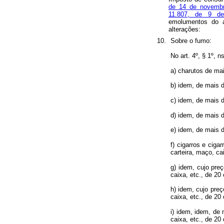
de 14 de novemb
11.807, de 9 d
emolumentos do a
alterações:
10.
Sobre o fumo:
No art. 4º, § 1º, ns.
a) charutos de mai
b) idem, de mais 
c) idem, de mais 
d) idem, de mais 
e) idem, de mais 
f) cigarros e ciga
carteira, maço, ca
g) idem, cujo preç
caixa, etc., de 20
h) idem, cujo preç
caixa, etc., de 20
i) idem, idem, de 
caixa, etc., de 20