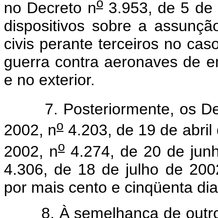
o
no Decreto n
3.953, de 5 de
dispositivos sobre a assunçã
civis perante terceiros no cas
guerra contra aeronaves de em
e no exterior.
7. Posteriormente, os Dec
o
2002, n
4.203, de 19 de abril
o
2002, n
4.274, de 20 de junh
4.306, de 18 de julho de 200
por mais cento e cinqüenta dia
8. À semelhança de outros go