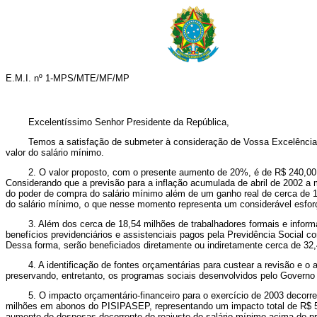
E.M.I. nº 1-MPS/MTE/MF/MP
Excelentíssimo Senhor Presidente da República,
Temos a satisfação de submeter à consideração de Vossa Excelência a pre
valor do salário mínimo.
2. O valor proposto, com o presente aumento de 20%, é de R$ 240,00 (duz
Considerando que a previsão para a inflação acumulada de abril de 2002 a
do poder de compra do salário mínimo além de um ganho real de cerca de 1,
do salário mínimo, o que nesse momento representa um considerável esfor
3. Além dos cerca de 18,54 milhões de trabalhadores formais e informai
benefícios previdenciários e assistenciais pagos pela Previdência Social c
Dessa forma, serão beneficiados diretamente ou indiretamente cerca de 32,4
4. A identificação de fontes orçamentárias para custear a revisão e o a
preservando, entretanto, os programas sociais desenvolvidos pelo Governo
5. O impacto orçamentário-financeiro para o exercício de 2003 decorrent
milhões em abonos do PISIPASEP, representando um impacto total de R$ 5,86
aumento de despesas decorrente do reajuste do salário mínimo acima do pr