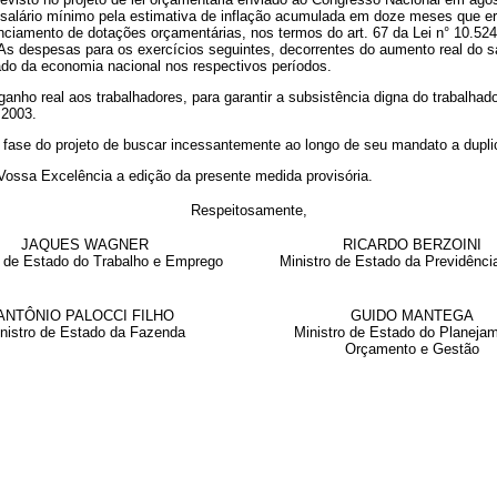
 salário mínimo pela estimativa de inflação acumulada em doze meses que e
ciamento de dotações orçamentárias, nos termos do art. 67 da Lei n° 10.524,
 despesas para os exercícios seguintes, decorrentes do aumento real do s
ado da economia nacional nos respectivos períodos.
o real aos trabalhadores, para garantir a subsistência digna do trabalhador 
 2003.
e do projeto de buscar incessantemente ao longo de seu mandato a duplica
sa Excelência a edição da presente medida provisória.
Respeitosamente,
JAQUES WAGNER
RICARDO BERZOINI
o de Estado do Trabalho e Emprego
Ministro de Estado da Previdênci
ANTÔNIO PALOCCI FILHO
GUIDO MANTEGA
nistro de Estado da Fazenda
Ministro de Estado do Planejam
Orçamento e Gestão