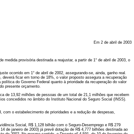
Em 2 de abril de 2003
ida provisória destinada a reajustar, a partir de 1° de abril de 2003, o
e ocorrido em 1° de abril de 2002, assegurando-se, ainda, ganho real.
, deverá ficar em torno de 18%, o valor proposto assegura a recuperação
política do Governo Federal quanto à prioridade da recuperação do valor
 do presente orçamento.
ca de 13,92 milhões de pessoas de um total de 21,1 milhões que recebem
cios concedidos no âmbito do Instituto Nacional do Seguro Social (INSS).
, com o estabelecimento de prioridades e a redução de despesas,
evidência Social, R$ 1,128 bilhão com o Seguro-Desemprego e R$ 279
14 de janeiro de 2003) já prevê dotação de R$ 4,777 bilhões destinada ao
to de 2002. No mesmo sentido, o Decreto nº 4.591, de 10 de fevereiro de