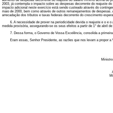
2003, já contempla o impacto sobre as despesas decorrente do reajuste do
impacto adicional neste exercício está sendo custeado através do contingen
maio de 2000, bem como através de outros remanejamentos de despesas. As
arrecadação dos tributos e taxas federais decorrente do crescimento esper
6. A necessidade de prover na periodicidade devida o reajuste e o e o ganh
medida provisória, assegurando-se os seus efeitos a partir de 1° de abril de
7. Dessa forma, o Governo de Vossa Excelência, consolida a primeira fas
Eram essas, Senhor Presidente, as razões que nos levam a propor a Vos
Ministr
Mi