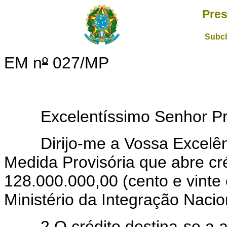
Pres
Subch
EM n
º
027/MP
Excelentíssimo Senhor Pres
Dirijo-me a Vossa Excelênci
Medida Provisória que abre cré
128.000.000,00 (cento e vinte 
Ministério da Integração Nacio
2.O crédito destina-se a açõ