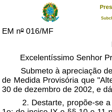
Pres
Subch
EM n
º
016/MF
Excelentíssimo Senhor Pres
Submeto à apreciação de Vo
de Medida Provisória que "Alte
30 de dezembro de 2002, e dá 
2. Destarte, propõe-se a in
1
o
; do inciso IX e §§ 10 e 11 n