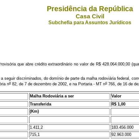
Presidência da República
Casa Civil
Subchefia para Assuntos Jurídicos
ria que abre crédito extraordinário no valor de R$ 428.064.000,00 (quatro
 seguir discriminados, do domínio de parte da malha rodoviária federal, corr
o
o
ria n
82, de 7 de dezembro de 2002, e na Portaria - MT n
766, de 16 de de
Malha Rodoviária a ser
Valor
Transferida
R$ 1,00
(Km)
1.411,2
183.456.000
715,1
92.963.000