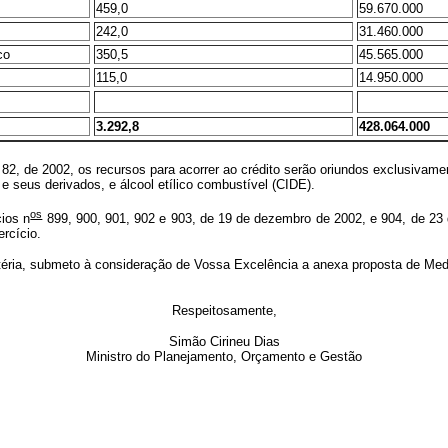
459,0
59.670.000
242,0
31.460.000
co
350,5
45.565.000
115,0
14.950.000
3.292,8
428.064.000
82, de 2002, os recursos para acorrer ao crédito serão oriundos exclusivam
e seus derivados, e álcool etílico combustível (CIDE).
os
ios n
899, 900, 901, 902 e 903, de 19 de dezembro de 2002, e 904, de 23
rcício.
ia, submeto à consideração de Vossa Excelência a anexa proposta de Medida
Respeitosamente,
Simão Cirineu Dias
Ministro do Planejamento, Orçamento e Gestão