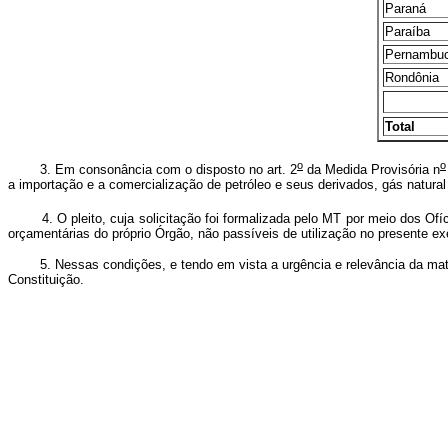
Paraná
Paraíba
Pernambu
Rondônia
Total
o
o
3. Em consonância com o disposto no art. 2
da Medida Provisória n
a importação e a comercialização de petróleo e seus derivados, gás natural 
4. O pleito, cuja solicitação foi formalizada pelo MT por meio dos Ofíc
orçamentárias do próprio Órgão, não passíveis de utilização no presente exe
5. Nessas condições, e tendo em vista a urgência e relevância da matér
Constituição.