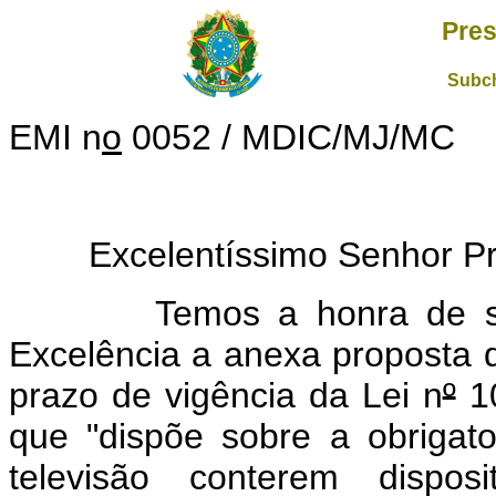
Pres
Subch
EMI n
o
0052 / MDIC/MJ/MC
Excelentíssimo Senhor Pres
Temos a honra de subme
Excelência a anexa proposta d
prazo de vigência da Lei n
º
10
que "dispõe sobre a obrigat
televisão conterem disposi