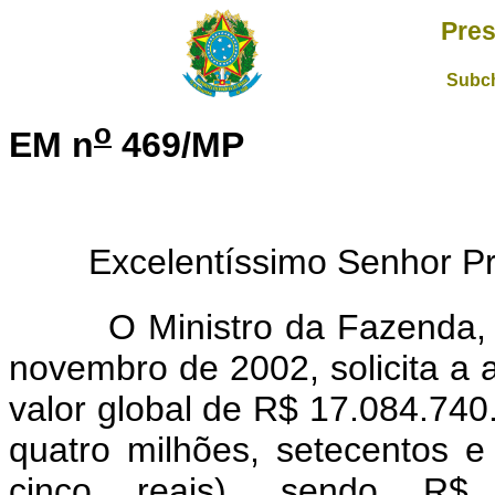
Pres
Subch
o
EM n
469/MP
Excelentíssimo Senhor Pres
O Ministro da Fazenda, po
novembro de 2002, solicita a a
valor global de R$ 17.084.740.
quatro milhões, setecentos e 
cinco reais), sendo R$ 8