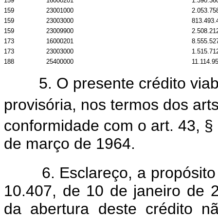
159
16000201
1.390.36
159
23001000
2.053.75
159
23003000
813.493.
159
23009900
2.508.21
173
16000201
8.555.52
173
23003000
1.515.71
188
25400000
11.114.9
5. O presente crédito viabi
provisória, nos termos dos arts
conformidade com o art. 43, §
de março de 1964.
6. Esclareço, a propósito d
10.407, de 10 de janeiro de 
da abertura deste crédito 