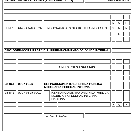
PROGRAMA DE TRABALHO (SUPLEMENTACAO)
RECURSOS DE T
E
G
R
FUNC.
PROGRAMATICA
PROGRAMA/ACAO/SUBTITULO/PRODUTO
S
N
P
F
D
0907 OPERACOES ESPECIAIS: REFINANCIAMENTO DA DIVIDA INTERNA
OPERACOES ESPECIAIS
28 841
0907 0365
REFINANCIAMENTO DA DIVIDA PUBLICA
MOBILIARIA FEDERAL INTERNA
28 841
0907 0365 0001
REFINANCIAMENTO DA DIVIDA PUBLICA
MOBILIARIA FEDERAL INTERNA -
NACIONAL
F
6
F
TOTAL - FISCAL