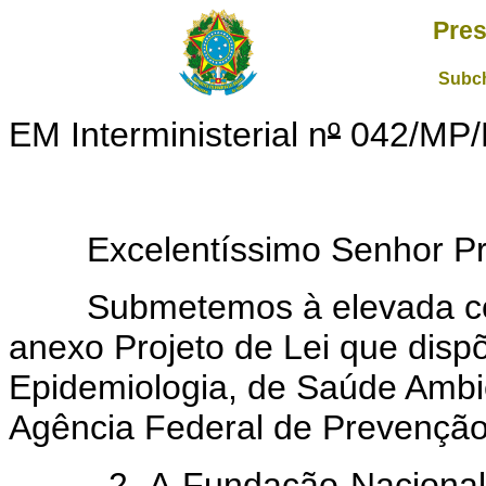
Pres
Subch
EM Interministerial n
º
042/MP
Excelentíssimo Senhor Pres
Submetemos à elevada cons
anexo Projeto de Lei que disp
Epidemiologia, de Saúde Ambie
Agência Federal de Prevenção
2. A Fundação Nacional de