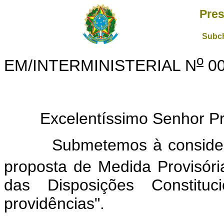
Pres
Subch
o
EM/INTERMINISTERIAL N
00
Excelentíssimo Senhor Pres
Submetemos à consideraçã
proposta de Medida Provisóri
das Disposições Constituc
providências".