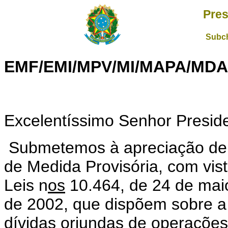
Pres
Subch
EMF/EMI/MPV/MI/MAPA/MD
Excelentíssimo Senhor Presid
Submetemos à apreciação de 
de Medida Provisória, com vis
Leis n
os
10.464, de 24 de maio
de 2002, que dispõem sobre a
dívidas oriundas de operações 