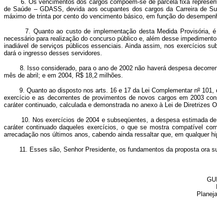
6. Os vencimentos dos cargos compõem-se de parcela fixa representada 
de Saúde – GDASS, devida aos ocupantes dos cargos da Carreira de Super
máximo de trinta por cento do vencimento básico, em função do desempenho 
7. Quanto ao custo de implementação desta Medida Provisória, é impo
necessário para realização do concurso público e, além desse impedimento
inadiável de serviços públicos essenciais. Ainda assim, nos exercícios su
dará o ingresso desses servidores.
8. Isso considerado, para o ano de 2002 não haverá despesa decorrente 
mês de abril; e em 2004, R$ 18,2 milhões.
9. Quanto ao disposto nos arts. 16 e 17 da Lei Complementar n
º
101, 
exercício e as decorrentes de provimentos de novos cargos em 2003 con
caráter continuado, calculada e demonstrada no anexo à Lei de Diretrizes 
10. Nos exercícios de 2004 e subseqüentes, a despesa estimada de R$ 
caráter continuado daqueles exercícios, o que se mostra compatível com
arrecadação nos últimos anos, cabendo ainda ressaltar que, em qualquer hi
11. Esses são, Senhor Presidente, os fundamentos da proposta ora submet
GU
Planej