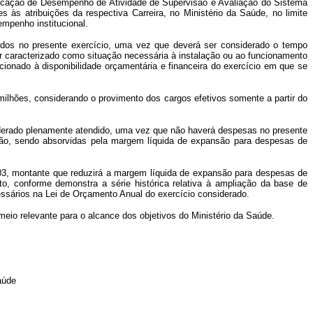
icação de Desempenho de Atividade de Supervisão e Avaliação do Sistema
s atribuições da respectiva Carreira, no Ministério da Saúde, no limite
empenho institucional.
os no presente exercício, uma vez que deverá ser considerado o tempo
r caracterizado como situação necessária à instalação ou ao funcionamento
cionado à disponibilidade orçamentária e financeira do exercício em que se
hões, considerando o provimento dos cargos efetivos somente a partir do
iderado plenamente atendido, uma vez que não haverá despesas no presente
ção, sendo absorvidas pela margem líquida de expansão para despesas de
, montante que reduzirá a margem líquida de expansão para despesas de
o, conforme demonstra a série histórica relativa à ampliação da base de
essários na Lei de Orçamento Anual do exercício considerado.
o relevante para o alcance dos objetivos do Ministério da Saúde.
aúde