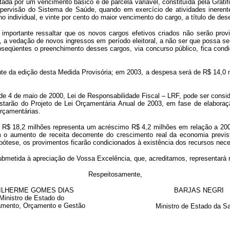
por um vencimento básico e de parcela variável, constituída pela Gratif
visão do Sistema de Saúde, quando em exercício de atividades inerentes à
individual, e vinte por cento do maior vencimento do cargo, a título de des
rtante ressaltar que os novos cargos efetivos criados não serão provid
, a vedação de novos ingressos em período eleitoral, a não ser que possa se
bseqüentes o preenchimento desses cargos, via concurso público, fica condi
da edição desta Medida Provisória; em 2003, a despesa será de R$ 14,0 mil
de 4 de maio de 2000, Lei de Responsabilidade Fiscal – LRF, pode ser cons
starão do Projeto de Lei Orçamentária Anual de 2003, em fase de elabora
Orçamentárias.
18,2 milhões representa um acréscimo R$ 4,2 milhões em relação a 2003
 o aumento de receita decorrente do crescimento real da economia previst
pótese, os provimentos ficarão condicionados à existência dos recursos nec
ida à apreciação de Vossa Excelência, que, acreditamos, representará mei
Respeitosamente,
ILHERME GOMES DIAS
BARJAS NEGRI
Ministro de Estado do
amento, Orçamento e Gestão
Ministro de Estado da S