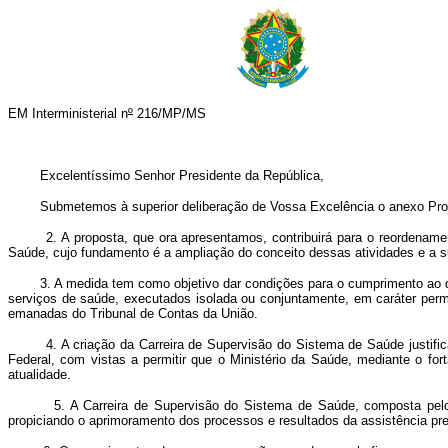
EM Interministerial n
º
216/MP/MS
Excelentíssimo Senhor Presidente da República,
Submetemos à superior deliberação de Vossa Excelência o anexo Projeto 
2. A proposta, que ora apresentamos, contribuirá para o reordenamento 
Saúde, cujo fundamento é a ampliação do conceito dessas atividades e a
3. A medida tem como objetivo dar condições para o cumprimento ao dispo
serviços de saúde, executados isolada ou conjuntamente, em caráter perma
emanadas do Tribunal de Contas da União.
4. A criação da Carreira de Supervisão do Sistema de Saúde justifica-se
Federal, com vistas a permitir que o Ministério da Saúde, mediante o fo
atualidade.
5. A Carreira de Supervisão do Sistema de Saúde, composta pelo carg
propiciando o aprimoramento dos processos e resultados da assistência pr