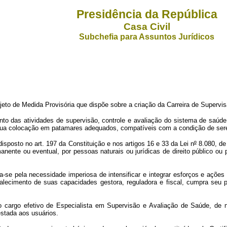
Presidência da República
Casa Civil
Subchefia para Assuntos Jurídicos
de Medida Provisória que dispõe sobre a criação da Carreira de Supervis
das atividades de supervisão, controle e avaliação do sistema de saúde, 
 sua colocação em patamares adequados, compatíveis com a condição de ser
sto no art. 197 da Constituição e nos artigos 16 e 33 da Lei n
º
8.080, de 
nente ou eventual, por pessoas naturais ou jurídicas de direito público o
 pela necessidade imperiosa de intensificar e integrar esforços e ações q
rtalecimento de suas capacidades gestora, reguladora e fiscal, cumpra seu
o efetivo de Especialista em Supervisão e Avaliação de Saúde, de nív
estada aos usuários.