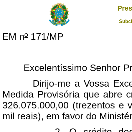
Pres
Subch
EM n
º
171/MP
Excelentíssimo Senhor Pres
Dirijo-me a Vossa Excelên
Medida Provisória que abre cr
326.075.000,00 (trezentos e v
mil reais), em favor do Ministé
2. O crédito destina-