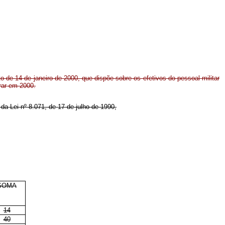
o de 14 de janeiro de 2000, que dispõe sobre os efetivos do pessoal militar
orar em 2000.
 da Lei nº 8.071, de 17 de julho de 1990,
SOMA
14
40