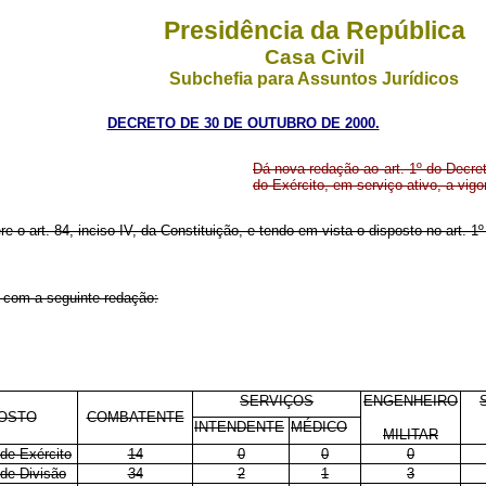
Presidência da República
Casa Civil
Subchefia para Assuntos Jurídicos
DECRETO DE 30 DE OUTUBRO DE 2000.
Dá nova redação ao art. 1º do Decret
do Exército, em serviço ativo, a vig
e o art. 84, inciso IV, da Constituição, e tendo em vista o disposto no art. 1º
r com a seguinte redação:
SERVIÇOS
ENGENHEIRO
OSTO
COMBATENTE
INTENDENTE
MÉDICO
MILITAR
de-Exército
14
0
0
0
de-Divisão
34
2
1
3