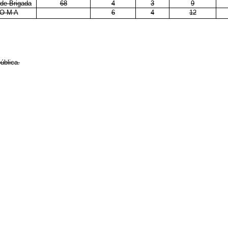
-de-Brigada
68
4
3
9
O M A
6
4
12
ública.