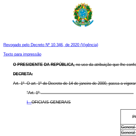
Revogado pelo Decreto Nº 10.346, de 2020
(Vigência)
Texto para impressão
O PRESIDENTE DA REPÚBLICA,
no uso da atribuição que lhe confer
DECRETA:
Art. 1º O art. 1º do Decreto de 14 de janeiro de 2000, passa a vigora
"Art. 1º
......................................................................................................
I -
OFICIAIS-GENERAIS
P
General-
General-