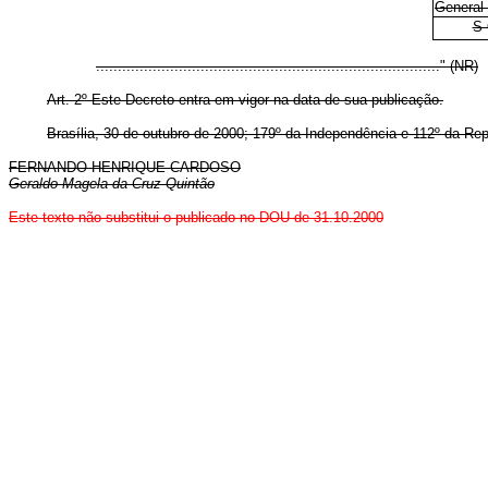
General
S 
..............................................................................." (NR)
Art. 2º Este Decreto entra em vigor na data de sua publicação.
Brasília, 30 de outubro de 2000; 179º da Independência e 112º da Rep
FERNANDO HENRIQUE CARDOSO
Geraldo Magela da Cruz Quintão
Este texto não substitui o publicado no DOU de 31.10.2000