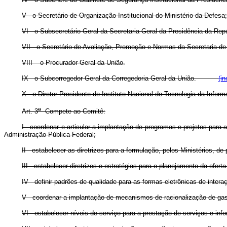
V - o Secretário de Organização Institucional do Ministério da Defesa;
VI - o Subsecretário-Geral da Secretaria-Geral da Presidência da Repú
VII - o Secretário de Avaliação, Promoção e Normas da Secretaria d
VIII – o Procurador-Geral da União.
IX - o Subcorregedor-Geral da Corregedoria-Geral da União.
(i
X - o Diretor-Presidente do Instituto Nacional de Tecnologia da 
o
Art. 3
Compete ao Comitê:
I - coordenar e articular a implantação de programas e projetos para
Administração Pública Federal;
II - estabelecer as diretrizes para a formulação, pelos Ministérios, 
III - estabelecer diretrizes e estratégias para o planejamento da ofe
IV - definir padrões de qualidade para as formas eletrônicas de intera
V - coordenar a implantação de mecanismos de racionalização de gas
VI - estabelecer níveis de serviço para a prestação de serviços e inf