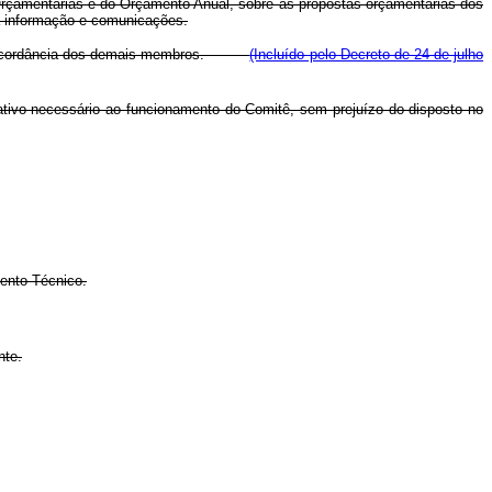
zes Orçamentárias e do Orçamento Anual, sobre as propostas orçamentárias dos
da informação e comunicações.
 concordância dos demais membros.
(Incluído pelo Decreto de 24 de julho
ativo necessário ao funcionamento do Comitê, sem prejuízo do disposto no
mento Técnico.
nte.