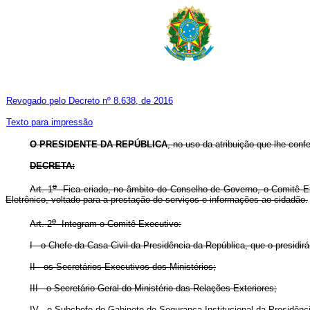
Revogado pelo Decreto nº 8.638, de 2016
Texto para impressão
O PRESIDENTE DA REPÚBLICA
, no uso da atribuição que lhe confe
DECRETA
:
o
Art. 1
Fica criado, no âmbito do Conselho de Governo, o Comitê Exec
Eletrônico, voltado para a prestação de serviços e informações ao cidadão.
o
Art. 2
Integram o Comitê Executivo:
I - o Chefe da Casa Civil da Presidência da República, que o presidirá
II - os Secretários-Executivos dos Ministérios;
III - o Secretário-Geral do Ministério das Relações Exteriores;
IV - o Subchefe do Gabinete de Segurança Institucional da Presidênc