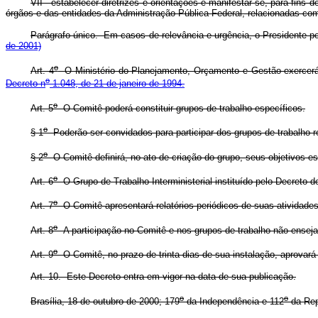
VII - estabelecer diretrizes e orientações e manifestar-se, para fins
órgãos e das entidades da Administração Pública Federal, relacionadas co
Parágrafo único. Em casos de relevância e urgência, o Presidente p
de 2001)
o
Art. 4
O Ministério do Planejamento, Orçamento e Gestão exercerá a
o
Decreto n
1.048, de 21 de janeiro de 1994.
o
Art. 5
O Comitê poderá constituir grupos de trabalho específicos.
o
§ 1
Poderão ser convidados para participar dos grupos de trabalho r
o
§ 2
O Comitê definirá, no ato de criação do grupo, seus objetivos e
o
Art. 6
O Grupo de Trabalho Interministerial instituído pelo Decreto 
o
Art. 7
O Comitê apresentará relatórios periódicos de suas atividades
o
Art. 8
A participação no Comitê e nos grupos de trabalho não enseja
o
Art. 9
O Comitê, no prazo de trinta dias de sua instalação, aprovará
Art. 10. Este Decreto entra em vigor na data de sua publicação.
o
o
Brasília, 18 de outubro de 2000; 179
da Independência e 112
da Rep