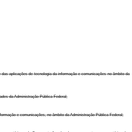
os e das aplicações de tecnologia da informação e comunicações no âmbito da
idades da Administração Pública Federal;
nformação e comunicações, no âmbito da Administração Pública Federal;