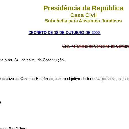
Presidência da República
Casa Civil
Subchefia para Assuntos Jurídicos
DECRETO DE 18 DE OUTUBRO DE 2000.
Cria, no âmbito do Conselho de Governo
re o art. 84, inciso VI, da Constituição,
utivo do Governo Eletrônico, com o objetivo de formular políticas, estabel
;
ia da República;