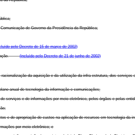
blica;
e Comunicação de Governo da Presidência da República;
ncluído pelo Decreto de 15 de março de 2002)
Informação.
(incluído pelo Decreto de 21 de junho de 2002)
 a racionalização da aquisição e da utilização da infra-estrutura, dos serviç
de plano anual de tecnologia da informação e comunicações;
rta de serviços e de informações por meio eletrônico, pelos órgãos e pelas ent
ção;
tos e de apropriação de custos na aplicação de recursos em tecnologia da i
ormações por meio eletrônico; e