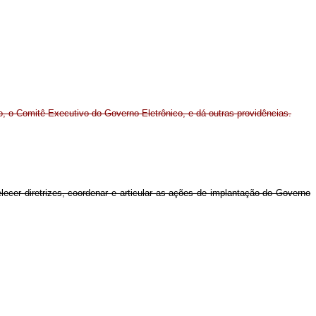
, o Comitê Executivo do Governo Eletrônico, e dá outras providências.
ecer diretrizes, coordenar e articular as ações de implantação do Governo