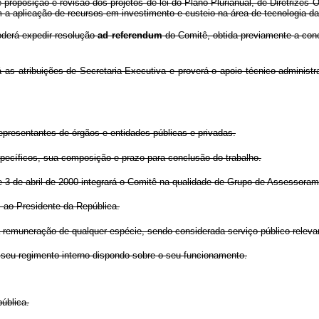
 de proposição e revisão dos projetos de lei do Plano Plurianual, de Diretri
m a aplicação de recursos em investimento e custeio na área de tecnologia 
oderá expedir resolução
ad referendum
do Comitê, obtida previamente a
s atribuições de Secretaria-Executiva e proverá o apoio técnico-administr
epresentantes de órgãos e entidades públicas e privadas.
specíficos, sua composição e prazo para conclusão do trabalho.
de 3 de abril de 2000 integrará o Comitê na qualidade de Grupo de Assessora
 ao Presidente da República.
 remuneração de qualquer espécie, sendo considerada serviço público releva
 seu regimento interno dispondo sobre o seu funcionamento.
ública.