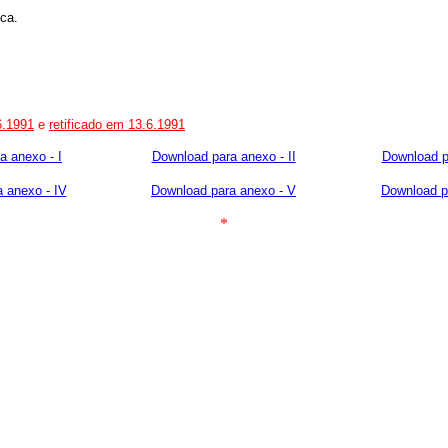
ca.
6.1991
e
retificado em 13.6.1991
a anexo - I
Download para anexo - II
Download pa
 anexo - IV
Download para anexo - V
Download p
*