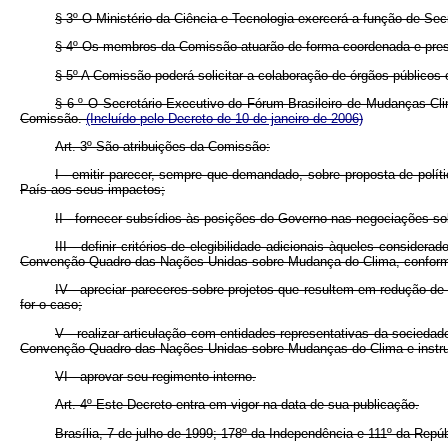
§ 3º O Ministério da Ciência e Tecnologia exercerá a função de Sec
§ 4º Os membros da Comissão atuarão de forma coordenada e presta
§ 5º A Comissão poderá solicitar a colaboração de órgãos públicos o
§ 6
º
O Secretário-Executivo do Fórum Brasileiro de Mudanças Cli
Comissão.
(Incluído pelo Decreto de 10 de janeiro de 2006)
Art. 3º São atribuições da Comissão:
I - emitir parecer, sempre que demandado, sobre proposta de polí
País aos seus impactos;
II - fornecer subsídios às posições do Governo nas negociações s
III - definir critérios de elegibilidade adicionais àqueles cons
Convenção-Quadro das Nações Unidas sobre Mudança do Clima, conforme 
IV - apreciar pareceres sobre projetos que resultem em redução de
for o caso;
V - realizar articulação com entidades representativas da socied
Convenção-Quadro das Nações Unidas sobre Mudanças do Clima e instrume
VI - aprovar seu regimento interno.
Art. 4º Este Decreto entra em vigor na data de sua publicação.
Brasília, 7 de julho de 1999; 178º da Independência e 111º da Repúb