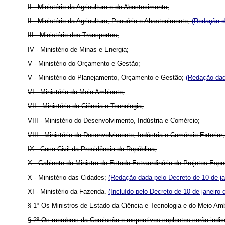
II - Ministério da Agricultura e do Abastecimento;
II - Ministério da Agricultura, Pecuária e Abastecimento;
(Redação d
III - Ministério dos Transportes;
IV - Ministério de Minas e Energia;
V - Ministério do Orçamento e Gestão;
V - Ministério do Planejamento, Orçamento e Gestão;
(Redação dad
VI - Ministério do Meio Ambiente;
VII - Ministério da Ciência e Tecnologia;
VIII - Ministério do Desenvolvimento, Indústria e Comércio;
VIII - Ministério do Desenvolvimento, Indústria e Comércio Exterior
IX - Casa Civil da Presidência da República;
X - Gabinete do Ministro de Estado Extraordinário de Projetos Espe
X - Ministério das Cidades;
(Redação dada pelo Decreto de 10 de ja
XI - Ministério da Fazenda.
(Incluído pelo Decreto de 10 de janeiro 
§ 1º Os Ministros de Estado da Ciência e Tecnologia e do Meio Am
§ 2º Os membros da Comissão e respectivos suplentes serão indicad