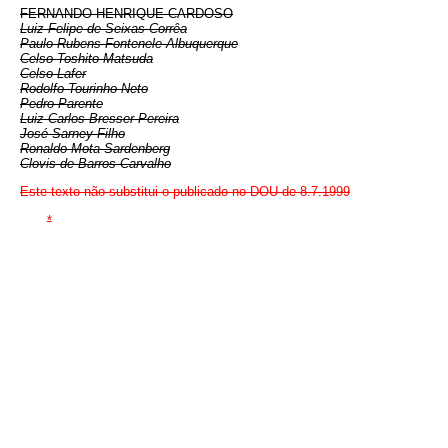
FERNANDO HENRIQUE CARDOSO
Luiz Felipe de Seixas Corrêa
Paulo Rubens Fontenele Albuquerque
Celso Toshito Matsuda
Celso Lafer
Rodolfo Tourinho Neto
Pedro Parente
Luiz Carlos Bresser Pereira
José Sarney Filho
Ronaldo Mota Sardenberg
Clovis de Barros Carvalho
Este texto não substitui o publicado no DOU de 8.7.1999
*