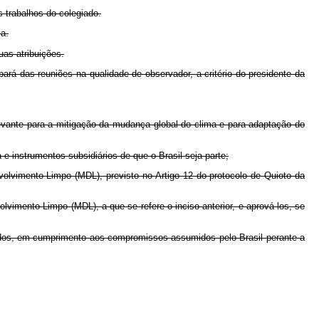
s trabalhos do colegiado.
a.
uas atribuições.
cipará das reuniões na qualidade de observador, a critério do presidente da
levante para a mitigação da mudança global do clima e para adaptação do
instrumentos subsidiários de que o Brasil seja parte;
volvimento Limpo (MDL), previsto no Artigo 12 do protocolo de Quioto da
imento Limpo (MDL), a que se refere o inciso anterior, e aprová-los, se
ivados, em cumprimento aos compromissos assumidos pelo Brasil perante a