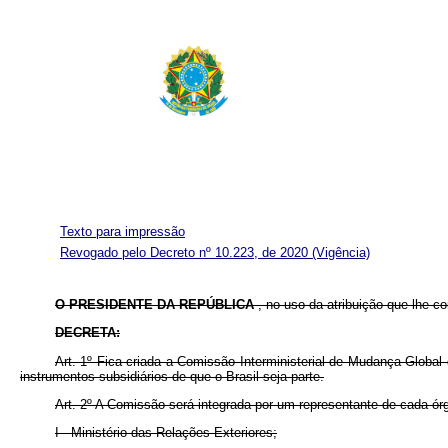
Texto para impressão
Revogado pelo Decreto nº 10.223, de 2020
(Vigência)
O PRESIDENTE DA REPÚBLICA
, no uso da atribuição que lhe con
DECRETA:
Art. 1º Fica criada a Comissão Interministerial de Mudança Glob
instrumentos subsidiários de que o Brasil seja parte.
Art. 2º A Comissão será integrada por um representante de cada órg
I - Ministério das Relações Exteriores;