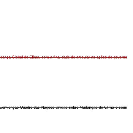
udança Global do Clima, com a finalidade de articular as ações de governo
s da Convenção-Quadro das Nações Unidas sobre Mudanças do Clima e seus