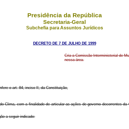
Presidência da República
Secretaria-Geral
Subchefia para Assuntos Jurídicos
DECRETO DE 7 DE JULHO DE 1999
Cria a Comissão Interministerial de M
nessa área.
fere o art. 84, inciso II, da Constituição,
al do Clima, com a finalidade de articular as ações de governo decorrente
ão a seguir indicado: