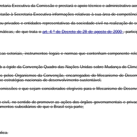
retaria-Executiva da Comissão e prestará o apoio técnico e administrativo ao
rão à Secretaria-Executiva informações relativas à sua área de competênci
u privados e entidades representativas da sociedade civil na realização de s
máticas, de que trata o
art. 4
º
do Decreto de 28 de agosto de 2000
, parti
ticas setoriais, instrumentos legais e normas que contenham componente re
ob a égide da Convenção-Quadro das Nações Unidas sobre Mudança do Clima e 
iderados pelos Organismos da Convenção, encarregados do Mecanismo de Desen
estratégias nacionais de desenvolvimento sustentável;
 emissões e que sejam considerados elegíveis para o Mecanismo de Desenvolv
ade civil, no sentido de promover as ações dos órgãos governamentais e pr
ntos subsidiários de que o Brasil seja parte;
lica.