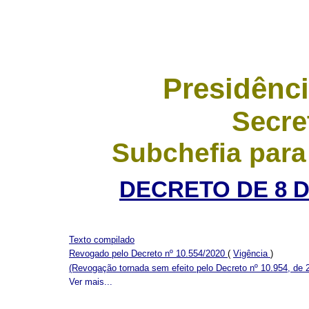
Presidênci
Secre
Subchefia para
DECRETO DE 8 D
Texto compilado
Revogado pelo Decreto nº 10.554/2020
(
Vigência
)
(Revogação tornada sem efeito pelo Decreto nº 10.954, de 
Ver mais...