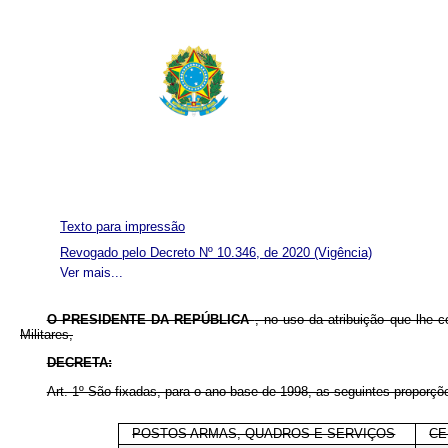
Texto para impressão
Revogado pelo Decreto Nº 10.346, de 2020
(Vigência)
Ver mais...
O PRESIDENTE DA REPÚBLICA
, no uso da atribuição que lhe c
Militares,
DECRETA:
Art. 1º São fixadas, para o ano-base de 1998, as seguintes proporç
POSTOS ARMAS, QUADROS E SERVIÇOS
CE