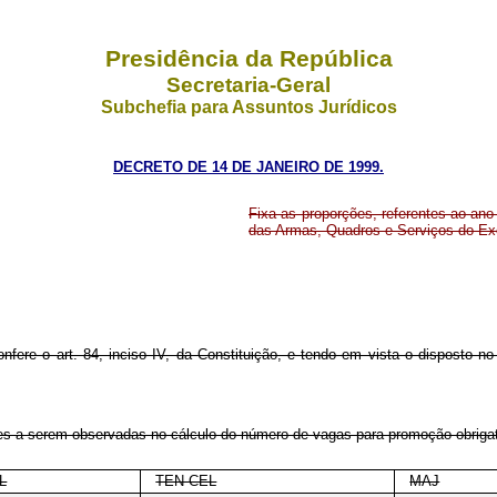
Presidência da República
Secretaria-Geral
Subchefia para Assuntos Jurídicos
DECRETO DE 14 DE JANEIRO DE 1999.
Fixa as proporções, referentes ao ano
das Armas, Quadros e Serviços do Exé
onfere o art. 84, inciso IV, da Constituição, e tendo em vista o disposto n
ões a serem observadas no cálculo do número de vagas para promoção obrigat
L
TEN CEL
MAJ