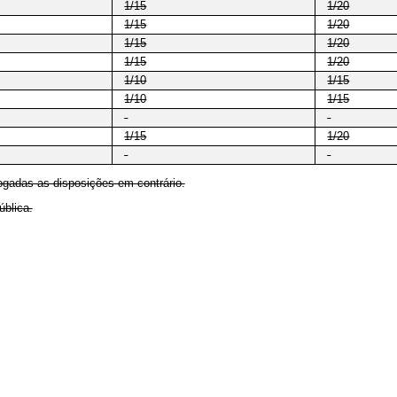
1/15
1/20
1/15
1/20
1/15
1/20
1/15
1/20
1/10
1/15
1/10
1/15
-
-
1/15
1/20
-
-
vogadas as disposições em contrário.
ública.