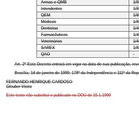
Armas e QMB
1/8
Intendentes
1/8
QEM
1/8
Médicos
1/8
Dentistas
1/4
Farmacêuticos
1/4
Veterinários
1/4
SAREX
1/8
QAO
-
Art. 2º Este Decreto entrará em vigor na data de sua publicação, re
Brasília, 14 de janeiro de 1999; 178º da Independência e 111º da Rep
FERNANDO HENRIQUE CARDOSO
Gleuber Vieira
Este texto não substitui o publicado no DOU de 15.1.1999