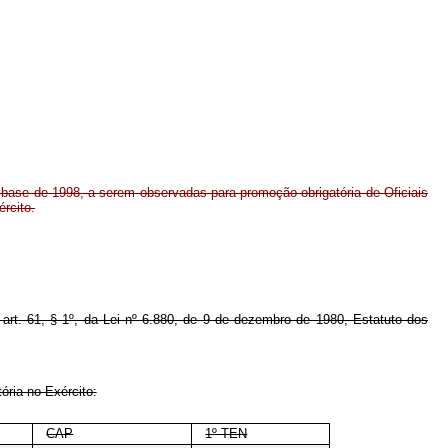
-base de 1998, a serem observadas para promoção obrigatória de Oficiais
rcito.
o art. 61, § 1º, da Lei nº 6.880, de 9 de dezembro de 1980, Estatuto dos
ória no Exército:
CAP
1º TEN