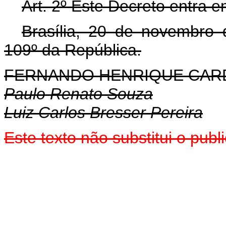
Art. 2º Este Decreto entra e
Brasília, 20 de novembro
109º da República.
FERNANDO HENRIQUE CA
Paulo Renato Souza
Luiz Carlos Bresser Pereira
Este texto não substitui o pu