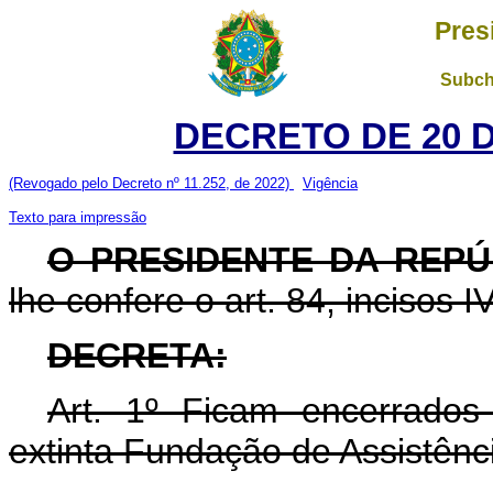
Pres
Subch
DECRETO DE 20 
(Revogado pelo Decreto nº 11.252, de 2022)
Vigência
Texto para impressão
O PRESIDENTE DA REPÚ
lhe confere o art. 84, incisos I
DECRETA:
Art. 1º Ficam encerrados
extinta Fundação de Assistênc