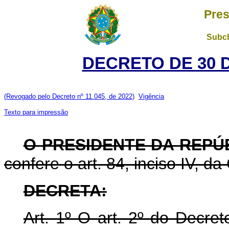
Pres
Subch
DECRETO DE 30 
(Revogado pelo Decreto nº 11.045, de 2022)
Vigência
Texto para impressão
O PRESIDENTE DA REPÚ
confere o art. 84, inciso IV, da
DECRETA:
Art. 1º O art. 2º do Decr