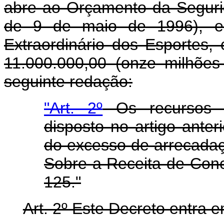
abre ao Orçamento da Segurid
de 9 de maio de 1996), em
Extraordinário dos Esportes,
11.000.000,00 (onze milhões
seguinte redação:
"Art. 2º
Os recursos n
disposto no artigo anter
do excesso de arrecadaç
Sobre a Receita de Conc
125."
Art. 2º Este Decreto entra 