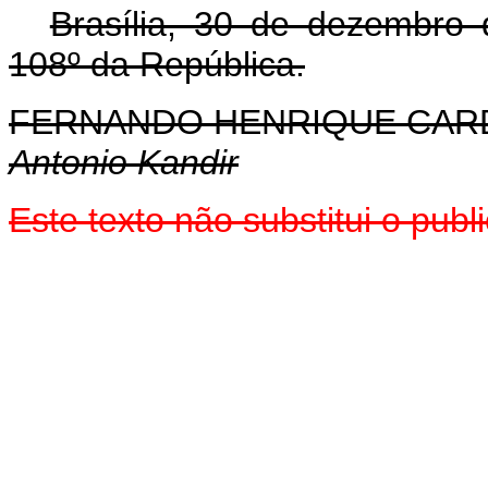
Brasília, 30 de dezembro
108º da República.
FERNANDO HENRIQUE CA
Antonio Kandir
Este texto não substitui o pu