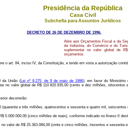
Presidência da República
Casa Civil
Subchefia para Assuntos Jurídicos
DECRETO DE 26 DE DEZEMBRO DE 1996.
Abre aos Orçamentos Fiscal e da Segu
da Indústria, do Comércio e do Turis
suplementar no valor global de R$
orçamentos.
ere o art. 84, inciso IV, da Constituição, e tendo em vista a autorização cont
l da União (
Lei nº 9.275, de 9 de maio de 1996
), em favor do Ministério
tar no valor global de R$ 110.820.935,00 (cento e dez milhões, oitocentos e
erior decorrerão:
 (quarenta e três milhões, quatrocentos e sessenta e quatro mil, seiscentos e
R$ 5.000.000,00 (cinco milhões de reais), conforme indicado no Anexo II des
o valor de R$ 25.363.084,00 (vinte e cinco milhões, trezentos e sessenta e tr